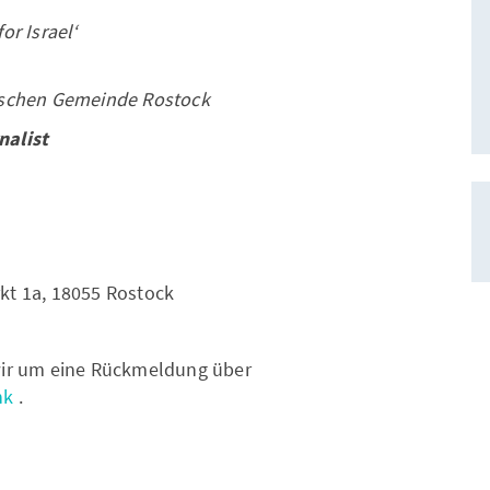
or Israel‘
ischen Gemeinde Rostock
nalist
kt 1a, 18055 Rostock
 wir um eine Rückmeldung über
nk
.