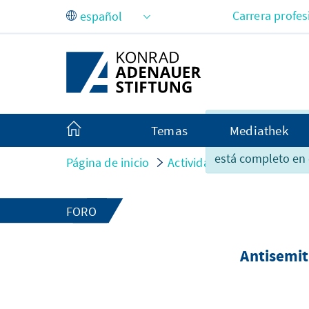
Saltar al contenido principal
Carrera profes
Lamentablemente,
Temas
Mediathek
contenido de esta
está completo en 
Página de inicio
Actividades
Antisemitis
FORO
Antisemit