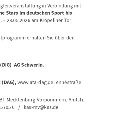
gleitveranstaltung in Verbindung mit
he Stars im deutschen Sport bis
4. – 28.05.2026 am Kröpeliner Tor
itprogramm erhalten Sie über den
t (DIG) AG Schwerin
,
t (DAG),
www.ata-dag.deLennéstraße
 PBF Mecklenburg-Vorpommern, Amtstr.
 555705 0 / kas-mv@kas.de