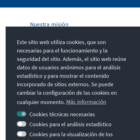
Nuestra misión
La Fundación Konrad Adenauer se
Este sitio web utiliza cookies, que son
compromete a nivel nacional e internacional
necesarias para el funcionamiento y la
a fomentar los principios de Paz, Libertad y
seguridad del sitio. Además, el sitio web reúne
Justicia a través de la educación cívica y
datos de usuarios anónimos para el análisis
formación política. Promovemos y
estadístico y para mostrar el contenido
preservamos la democracia liberal, la
incorporado de sitios externos. Se puede
economía social de mercado y el desarrollo
cambiar la configuración de las cookies en
y la consolidación de un consenso de
cualquier momento.
Más información
valores.
Cookies técnicas necesarias
Nuestra misión
Cookies para el análisis estadístico
Cookies para la visualización de los