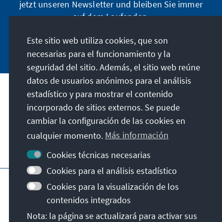
jetzt unseren Newsletter und bleiben Sie immer
auf dem Laufenden.
Este sitio web utiliza cookies, que son
Jetzt abonnieren
necesarias para el funcionamiento y la
seguridad del sitio. Además, el sitio web reúne
datos de usuarios anónimos para el análisis
estadístico y para mostrar el contenido
Nuestra misión
incorporado de sitios externos. Se puede
cambiar la configuración de las cookies en
Contacto
cualquier momento.
Más información
Otras ofertas de la fundación
Cookies técnicas necesarias
Cookies para el análisis estadístico
Pie de imprenta
Protección de datos
Cookies para la visualización de los
Condiciones de uso
contenidos integrados
Declaración sobre accesibilidad
Nota: la página se actualizará para activar sus
Barriere melden
Mapa del sitio