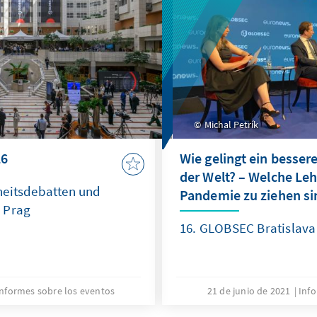
Michal Petrík
26
Wie gelingt ein besser
der Welt? – Welche Leh
rheitsdebatten und
Pandemie zu ziehen si
n Prag
16. GLOBSEC Bratislav
Informes sobre los eventos
21 de junio de 2021
Info