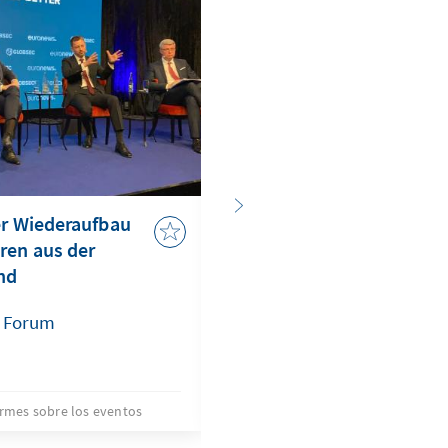
er Wiederaufbau
„Navigating through Dis
ren aus der
14. GLOBSEC Bratislava 
nd
a Forum
Matthias Barner
19 d
rmes sobre los eventos
Informes sobre l