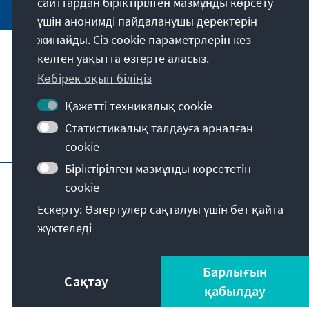
сайттардан біріктірілген мазмұнды көрсету
үшін анонимді пайдаланушы деректерін
жинайды. Сіз cookie параметрлерін кез
келген уақытта өзгерте аласыз.
Біздің миссиямыз
Көбірек оқып біліңіз
Байланыс ақпараты
Қажетті техникалық cookie
Статистикалық талдауға арналған
Қордың қосымша ұсыныстары
cookie
Біріктірілген мазмұнды көрсететін
Шығыс деректер
Деректерді қорғау
cookie
Қолдану шарттары
Ескерту: Өзгертулер сақталуы үшін бет қайта
Erklärung zur Barrierefreiheit
Barriere melden
жүктеледі
Сайт картасы
© Konrad-Adenauer-Stiftung e.V. 2026
Барлығын
Сақтау
қабылдау