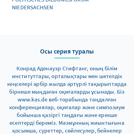
NIEDERSACHSEN
Осы серия туралы
Конрад Аденауэр Стифтанг, оның білім
институттары, орталықтары мен шетелдік
кеңселері әрбір жылда әртүрлі тақырыптарда
бірнеше мыңдаған оқиғаларды ұсынады. Біз
www.kas.de веб-торабында таңдалған
конференциялар, оқиғалар және симпозиум
бойынша қазіргі таңдағы және ерекше
есептерді береміз. Мазмұнның жиынтығына
қосымша, суреттер, сөйлесулер, бейнелер