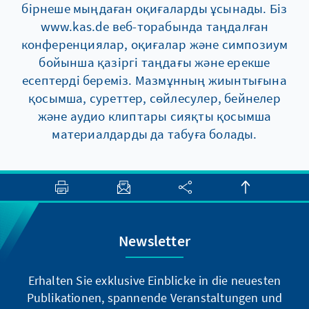
бірнеше мыңдаған оқиғаларды ұсынады. Біз
www.kas.de веб-торабында таңдалған
конференциялар, оқиғалар және симпозиум
бойынша қазіргі таңдағы және ерекше
есептерді береміз. Мазмұнның жиынтығына
қосымша, суреттер, сөйлесулер, бейнелер
және аудио клиптары сияқты қосымша
материалдарды да табуға болады.
Newsletter
Erhalten Sie exklusive Einblicke in die neuesten
Publikationen, spannende Veranstaltungen und