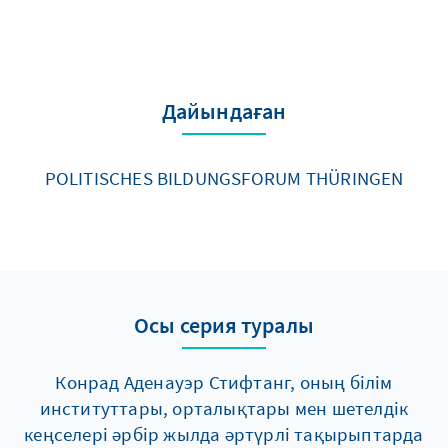
Дайындаған
POLITISCHES BILDUNGSFORUM THÜRINGEN
Осы серия туралы
Конрад Аденауэр Стифтанг, оның білім
институттары, орталықтары мен шетелдік
кеңселері әрбір жылда әртүрлі тақырыптарда