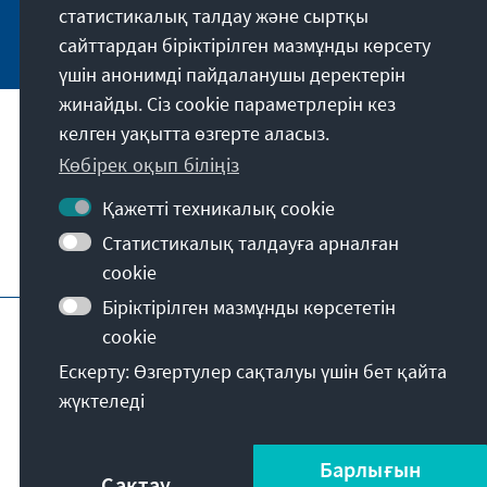
статистикалық талдау және сыртқы
Jetzt abonnieren
сайттардан біріктірілген мазмұнды көрсету
үшін анонимді пайдаланушы деректерін
жинайды. Сіз cookie параметрлерін кез
келген уақытта өзгерте аласыз.
Біздің миссиямыз
Көбірек оқып біліңіз
Байланыс ақпараты
Қажетті техникалық cookie
Статистикалық талдауға арналған
Қордың қосымша ұсыныстары
cookie
Біріктірілген мазмұнды көрсететін
Шығыс деректер
Деректерді қорғау
cookie
Қолдану шарттары
Ескерту: Өзгертулер сақталуы үшін бет қайта
Erklärung zur Barrierefreiheit
Barriere melden
жүктеледі
Сайт картасы
© Konrad-Adenauer-Stiftung e.V. 2026
Барлығын
Сақтау