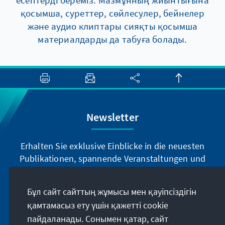
қосымша, суреттер, сөйлесулер, бейнелер
және аудио клиптары сияқты қосымша
материалдарды да табуға болады.
Newsletter
Erhalten Sie exklusive Einblicke in die neuesten
Publikationen, spannende Veranstaltungen und
Projekte direkt von unserer Vorsitzenden
Annegret Kramp-Karrenbauer. Abonnieren Sie
Бұл сайт сайттың жұмысы мен қауіпсіздігін
jetzt unseren Newsletter und bleiben Sie immer
қамтамасыз ету үшін қажетті cookie
auf dem Laufenden.
пайдаланады. Сонымен қатар, сайт