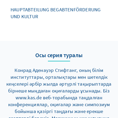
HAUPTABTEILUNG BEGABTENFÖRDERUNG
UND KULTUR
Осы серия туралы
Конрад Аденауэр Стифтанг, оның білім
институттары, орталықтары мен шетелдік
кеңселері әрбір жылда әртүрлі тақырыптарда
бірнеше мыңдаған оқиғаларды ұсынады. Біз
www.kas.de веб-торабында таңдалған
конференциялар, оқиғалар және симпозиум
бойынша қазіргі таңдағы және ерекше
есептерді береміз. Мазмұнның жиынтығына