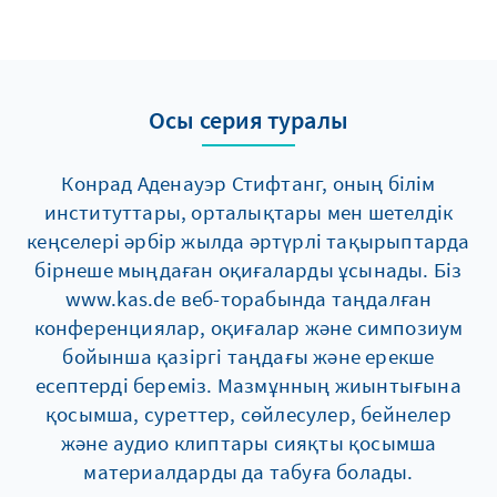
Осы серия туралы
Конрад Аденауэр Стифтанг, оның білім
институттары, орталықтары мен шетелдік
кеңселері әрбір жылда әртүрлі тақырыптарда
бірнеше мыңдаған оқиғаларды ұсынады. Біз
www.kas.de веб-торабында таңдалған
конференциялар, оқиғалар және симпозиум
бойынша қазіргі таңдағы және ерекше
есептерді береміз. Мазмұнның жиынтығына
қосымша, суреттер, сөйлесулер, бейнелер
және аудио клиптары сияқты қосымша
материалдарды да табуға болады.