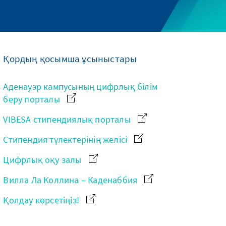
Қордың қосымша ұсыныстары
Аденауэр кампусының цифрлық білім
беру порталы
VIBESA стипендиялық порталы
Стипендия түлектерінің желісі
Цифрлық оқу залы
Вилла Ла Коллина – Каденаббия
Қолдау көрсетіңіз!