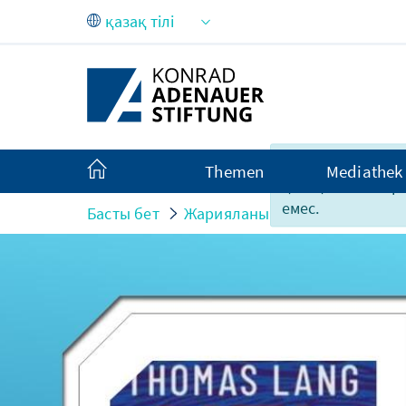
Skip to Main Content
Өкінішке орай, б
Themen
Mediathek
қазақ тілі мазмұ
емес.
Басты бет
Жарияланымдар
Оқиға үле