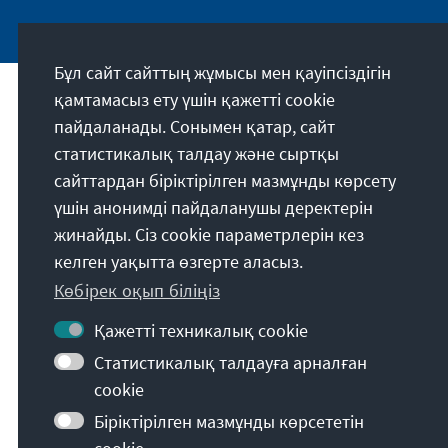
Бұл сайт сайттың жұмысы мен қауіпсіздігін
қамтамасыз ету үшін қажетті cookie
Біздің миссиямыз
пайдаланады. Сонымен қатар, сайт
статистикалық талдау және сыртқы
Die Konrad-Adenauer-Stiftung setzt sich
сайттардан біріктірілген мазмұнды көрсету
national und international durch politische
үшін анонимді пайдаланушы деректерін
Bildung für Frieden, Freiheit und
жинайды. Сіз cookie параметрлерін кез
Gerechtigkeit ein. Wir fördern und bewahren
келген уақытта өзгерте аласыз.
freiheitliche Demokratie, die Soziale
Көбірек оқып біліңіз
Marktwirtschaft und die Entwicklung und
Festigung des Wertekonsenses.
Қажетті техникалық cookie
Статистикалық талдауға арналған
Біздің миссиямыз
cookie
Біріктірілген мазмұнды көрсететін