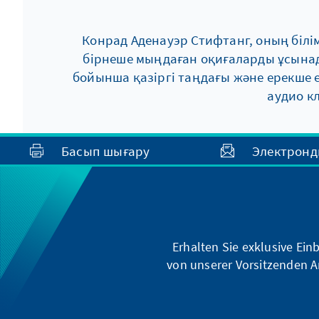
Конрад Аденауэр Стифтанг, оның білі
бірнеше мыңдаған оқиғаларды ұсынад
бойынша қазіргі таңдағы және ерекше 
аудио к
Басып шығару
Электронд
Erhalten Sie exklusive Ein
von unserer Vorsitzenden A