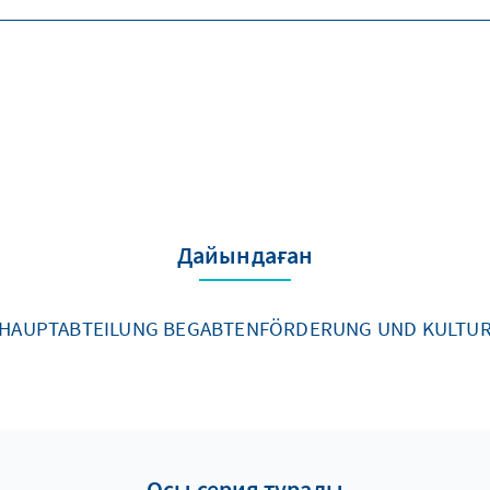
Дайындаған
HAUPTABTEILUNG BEGABTENFÖRDERUNG UND KULTU
Осы серия туралы