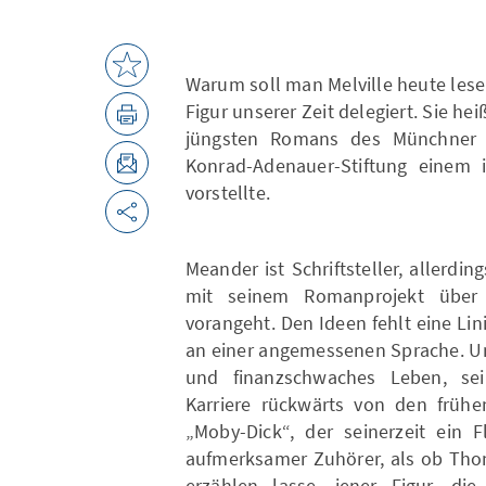
Warum soll man Melville heute les
Figur unserer Zeit delegiert. Sie h
jüngsten Romans des Münchner A
Konrad-Adenauer-Stiftung einem i
vorstellte.
Meander ist Schriftsteller, allerdin
mit seinem Romanprojekt über 
vorangeht. Den Ideen fehlt eine Lin
an einer angemessenen Sprache. Und
und finanzschwaches Leben, sein
Karriere rückwärts von den früh
„Moby-Dick“, der seinerzeit ein 
aufmerksamer Zuhörer, als ob Tho
erzählen lasse, jener Figur, di