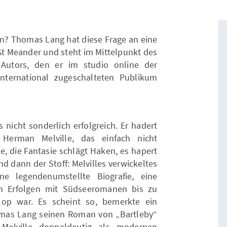
en? Thomas Lang hat diese Frage an eine
eißt Meander und steht im Mittelpunkt des
utors, den er im studio online der
nternational zugeschalteten Publikum
gs nicht sonderlich erfolgreich. Er hadert
Herman Melville, das einfach nicht
ie, die Fantasie schlägt Haken, es hapert
 dann der Stoff: Melvilles verwickeltes
e legendenumstellte Biografie, eine
en Erfolgen mit Südseeromanen bis zu
Flop war. Es scheint so, bemerkte ein
mas Lang seinen Roman von „Bartleby“
e Melville doppeldeutig als modernen