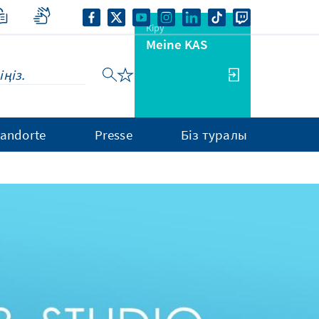
Кіру
Meine KAS
tandorte
Presse
Біз туралы