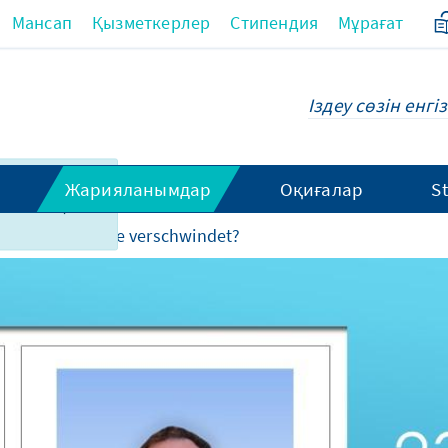
Мансап
Қызметкерлер
Стипендия
Мұрағат
ұл беттің
Жарияланымдар
Оқиғалар
S
ны толық
стері
Melville verschwindet?