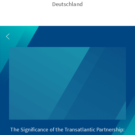
Deutschland
The Significance of the Transatlantic Partnership:
D