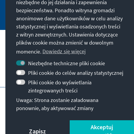
niezbędne do jej działania i zapewnienia
bezpieczeństwa. Ponadto witryna gromadzi
Jetzt abonnieren
anonimowe dane użytkowników w celu analizy
statystycznej i wyświetlania osadzonych treści
z witryn zewnętrznych. Ustawienia dotyczące
plików cookie można zmienić w dowolnym
Nasza misja
momencie.
Dowiedz się więcej
Kontakt
Niezbędne techniczne pliki cookie
Pliki cookie do celów analizy statystycznej
Dalsza działalność fundacji
Pliki cookie do wyświetlania
zintegrowanych treści
Impressum
Polityka prywatności
Regulamin
Uwaga: Strona zostanie załadowana
Erklärung zur Barrierefreiheit
Barriere melden
ponownie, aby aktywować zmiany
Mapa strony
© Konrad-Adenauer-Stiftung e.V. 2026
Akceptuj
Zapisz