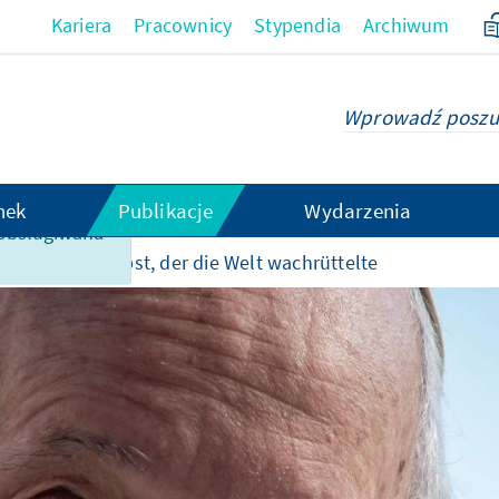
Kariera
Pracownicy
Stypendia
Archiwum
hek
Publikacje
Wydarzenia
t obsługiwana
kraju
Der Papst, der die Welt wachrüttelte