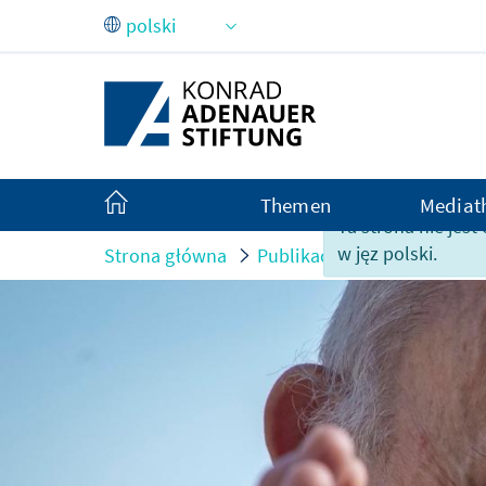
Skip to Main Content
Themen
Mediat
Ta strona nie jes
w jęz polski.
Strona główna
Publikacje
Informacje z 