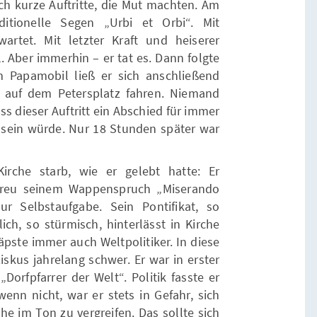
uch kurze Auftritte, die Mut machten. Am
ditionelle Segen „Urbi et Orbi“. Mit
artet. Mit letzter Kraft und heiserer
 Aber immerhin – er tat es. Dann folgte
 Papamobil ließ er sich anschließend
 auf dem Petersplatz fahren. Niemand
s dieser Auftritt ein Abschied für immer
 sein würde. Nur 18 Stunden später war
irche starb, wie er gelebt hatte: Er
etreu seinem Wappenspruch „Miserando
r Selbstaufgabe. Sein Pontifikat, so
ich, so stürmisch, hinterlässt in Kirche
äpste immer auch Weltpolitiker. In diese
ziskus jahrelang schwer. Er war in erster
„Dorfpfarrer der Welt“. Politik fasste er
enn nicht, war er stets in Gefahr, sich
he im Ton zu vergreifen. Das sollte sich