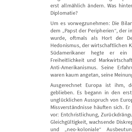
erst allmählich ändern. Was hinter
Diplomatie?
Um es vorwegzunehmen: Die Bilanz 
dem „Papst der Peripherien“, der im
wurde, oftmals als Hort der De
Hedonismus, der wirtschaftlichen K
Südamerikaner hegte er ein 
Freiheitlichkeit und Markwirtscha
Anti-Amerikanismus. Seine Erfah
waren kaum angetan, seine Meinun
Ausgerechnet Europa ist ihm, de
geblieben. Es begann in den erst
unglücklichen Ausspruch von Europ
Missverständnisse häuften sich. E
vor: Entchristlichung, Zurückdräng
Gleichgültigkeit, wachsende Diskre
und „neo-koloniale“ Ausbeutu