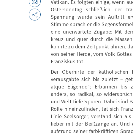
Vatikan. Es folgten einige, wenn a
Ostersonntag schließlich der tra
Spannung wurde sein Auftritt erw
Stimme sprach er die Segensformel.
eine unerwartete Zugabe: Mit dem
kreuz und quer durch die Massen
konnte zu dem Zeitpunkt ahnen, das
von seiner Herde, vom Volk Gottes
Franziskus tot.
Der Oberhirte der katholischen K
verausgabte sich bis zuletzt – g
atque Eligendo“; Erbarmen bis zu
anders, so radikal, so widersprüchl
und Welt tiefe Spuren. Dabei sind P
Rolle hineinzufinden, tat sich Fran
Linie Seelsorger, verstand sich als 
lieber mit der Beißzange an. Und w
aufgrund seiner farbkräftigen Sprac