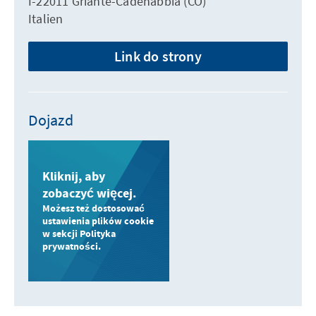
I-22011 Griante-Cadenabbia (CO)
Italien
Link do strony
Dojazd
Kliknij, aby
zobaczyć więcej.
Możesz też dostosować
ustawienia plików cookie
w sekcji Polityka
prywatności.