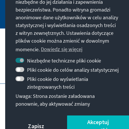
niezbędne do jej działania i zapewnienia
bezpieczeństwa. Ponadto witryna gromadzi
Jetzt abonnieren
anonimowe dane użytkowników w celu analizy
statystycznej i wyświetlania osadzonych treści
z witryn zewnętrznych. Ustawienia dotyczące
plików cookie można zmienić w dowolnym
Nasza misja
momencie.
Dowiedz się więcej
Kontakt
Niezbędne techniczne pliki cookie
Pliki cookie do celów analizy statystycznej
Dalsza działalność fundacji
Pliki cookie do wyświetlania
zintegrowanych treści
Impressum
Polityka prywatności
Regulamin
Uwaga: Strona zostanie załadowana
Erklärung zur Barrierefreiheit
Barriere melden
ponownie, aby aktywować zmiany
Mapa strony
© Konrad-Adenauer-Stiftung e.V. 2026
Akceptuj
Zapisz