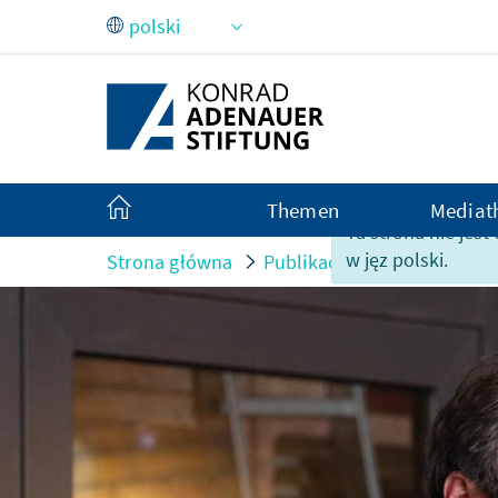
Skip to Main Content
Themen
Mediat
Ta strona nie jes
w jęz polski.
Strona główna
Publikacje
Po wydarzen