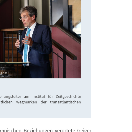
 e.V.
eilungsleiter am Institut für Zeitgeschichte
ntlichen Wegmarken der transatlantischen
anischen Beziehungen verortete Geiger