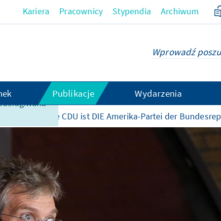
Kariera
Pracownicy
Stypendia
Archiwum
hek
Publikacje
Wydarzenia
t obsługiwana
iach KAS
„Die CDU ist DIE Amerika-Partei der Bundesrep