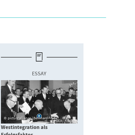
ESSAY
picture alliance / Bernhard Frye
Westintegration als
Erfolgsfaktor