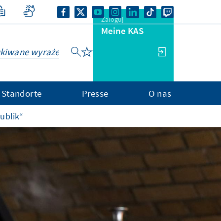
Zaloguj
Meine KAS
Standorte
Presse
O nas
ublik“