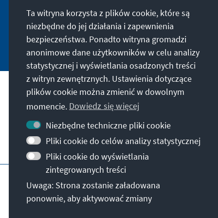
jetzt unseren Newsletter und bleiben Sie immer
Ta witryna korzysta z plików cookie, które są
auf dem Laufenden.
niezbędne do jej działania i zapewnienia
bezpieczeństwa. Ponadto witryna gromadzi
Jetzt abonnieren
anonimowe dane użytkowników w celu analizy
statystycznej i wyświetlania osadzonych treści
z witryn zewnętrznych. Ustawienia dotyczące
Nasza misja
plików cookie można zmienić w dowolnym
momencie.
Dowiedz się więcej
Kontakt
Niezbędne techniczne pliki cookie
Pliki cookie do celów analizy statystycznej
Dalsza działalność fundacji
Pliki cookie do wyświetlania
zintegrowanych treści
Impressum
Polityka prywatności
Regulamin
Uwaga: Strona zostanie załadowana
Erklärung zur Barrierefreiheit
Barriere melden
ponownie, aby aktywować zmiany
Mapa strony
© Konrad-Adenauer-Stiftung e.V. 2026