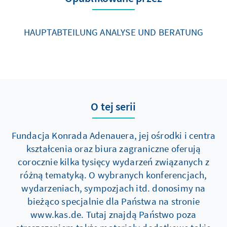
HAUPTABTEILUNG ANALYSE UND BERATUNG
O tej serii
Fundacja Konrada Adenauera, jej ośrodki i centra
kształcenia oraz biura zagraniczne oferują
corocznie kilka tysięcy wydarzeń związanych z
różną tematyką. O wybranych konferencjach,
wydarzeniach, sympozjach itd. donosimy na
bieżąco specjalnie dla Państwa na stronie
www.kas.de. Tutaj znajdą Państwo poza