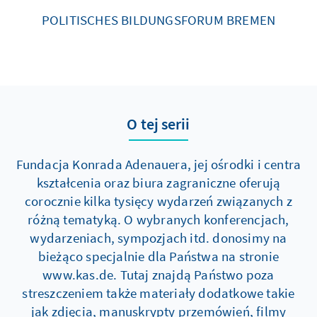
POLITISCHES BILDUNGSFORUM BREMEN
O tej serii
Fundacja Konrada Adenauera, jej ośrodki i centra
kształcenia oraz biura zagraniczne oferują
corocznie kilka tysięcy wydarzeń związanych z
różną tematyką. O wybranych konferencjach,
wydarzeniach, sympozjach itd. donosimy na
bieżąco specjalnie dla Państwa na stronie
www.kas.de. Tutaj znajdą Państwo poza
streszczeniem także materiały dodatkowe takie
jak zdjęcia, manuskrypty przemówień, filmy