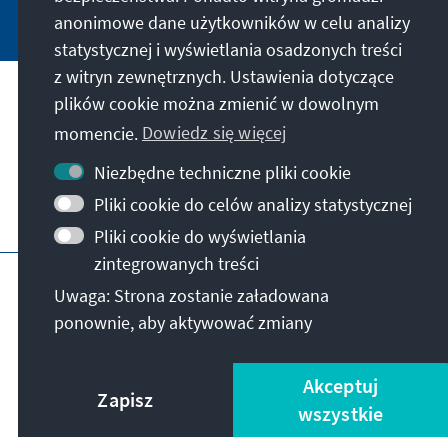
anonimowe dane użytkowników w celu analizy
statystycznej i wyświetlania osadzonych treści
z witryn zewnętrznych. Ustawienia dotyczące
plików cookie można zmienić w dowolnym
Nasza misja
momencie.
Dowiedz się więcej
Kontakt
Niezbędne techniczne pliki cookie
Pliki cookie do celów analizy statystycznej
Dalsza działalność fundacji
Pliki cookie do wyświetlania
zintegrowanych treści
Impressum
Polityka prywatności
Regulamin
Uwaga: Strona zostanie załadowana
Erklärung zur Barrierefreiheit
Barriere melden
ponownie, aby aktywować zmiany
Mapa strony
© Konrad-Adenauer-Stiftung e.V. 2026
Akceptuj
Zapisz
wszystkie