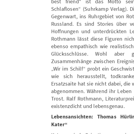
best friend“ ist das Motto se
Schlaflosen“ (Suhrkamp Verlag). Di
Gegenwart, ins Ruhrgebiet von Rot
Russland. Es sind Stories über ve
Hoffnungen und unterdrückten Leb
Rothmann lässt diese Figuren nicht
ebenso empathisch wie realistisch,
Glücksschlüsse. Wohl aber g
Zusammenhänge zwischen Ereignis 
„Wir im Schilf“ probt ein Geschwist
wie sich herausstellt, todkrank
Ersatzsaite hat sie nicht dabei, di
abgenommen. Während ihr Leben in 
Trost. Ralf Rothmann, Literaturpre
existenzdicht und lebensgenau.
Lebensansichten: Thomas Hürl
Kater“