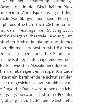
es, Wesen der Dämmerung, schmusige
 Wesen, die in der Bibel keinen Platz
 in seinem „Abendspaziergang mit dem
ebracht (wie übrigens auch seine Kollegin
sch-philosophischen Buch „Schmoren im
n, dem Preisträger der Stiftung 1997,
) und Werdegang (theatrale Sendung), um
mit einer Krebserkrankung) und, immer
tion, die man am besten mit tröstlicher
en umschreiben kann. Die Kapitel im
h eine Katerepisode eingeleitet werden,
-Perlen wie den Messdieneraufstand in
phie der absteigenden Treppe. Am Ende
teht ein berührender Nachruf auf den
, der angesichts seiner Krankheit zum
ie Frage der Dauer wird nebensächlich.“
ergangs“ verwandelt sich der Erzähler
t“, aber gibt zu bedenken: „Gestiefelte