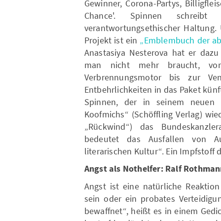
Gewinner, Corona-Partys, Billigflei
Chance'. Spinnen schreib
verantwortungsethischer Haltung. 
Projekt ist ein
„Emblembuch der ab
Anastasiya Nesterova hat er dazu
man nicht mehr braucht, vom
Verbrennungsmotor bis zur Vene
Entbehrlichkeiten in das Paket kün
Spinnen, der in seinem neuen 
Koofmichs“ (Schöffling Verlag) wi
„Rückwind“) das Bundeskanzler
bedeutet das Ausfallen von A
literarischen Kultur“. Ein Impfstoff
Angst als Nothelfer: Ralf Rothma
Angst ist eine natürliche Reaktio
sein oder ein probates Verteidigu
bewaffnet“, heißt es in einem Gedi