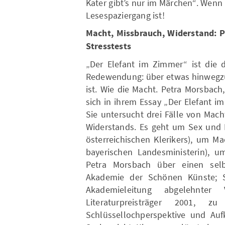
Kater gibt’s nur im Märchen“. Wen
Lesespaziergang ist!
Macht, Missbrauch, Widerstand: P
Stresstests
„Der Elefant im Zimmer“ ist die 
Redewendung: über etwas hinwegzu
ist. Wie die Macht. Petra Morsbach,
sich in ihrem Essay „Der Elefant i
Sie untersucht drei Fälle von Mac
Widerstands. Es geht um Sex und 
österreichischen Klerikers), um M
bayerischen Landesministerin), um
Petra Morsbach über einen selb
Akademie der Schönen Künste; S
Akademieleitung abgelehnter 
Literaturpreisträger 2001, 
Schlüssellochperspektive und Auf