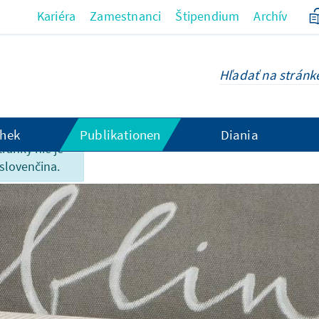
Kariéra
Zamestnanci
Štipendium
Archív
hek
Publikationen
Diania
tránky nie je
 slovenčina.
r ohne Messe