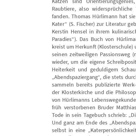
Katzen sind Orientierungsgeni
Raubtiere, also widersprüchliche
fanden. Thomas Hürlimann hat sie
Kater“ (S. Fischer) zur Literatur g
Kerstin Hensel in ihrem kulinari
Paradies“). Das Buch von Hürliman
kreist um Herkunft (Klosterschule
seinen zeitweiligen Passionsweg (
wieder, um die eigene Schreibposi
Heiterkeit und geduldigem Schau
„Abendspaziergang“, die stets durc
sammeln bereits publizierte Werk
der Klosterkirche und die Philoso
von Hürlimanns Lebenswegekunde s
früh verstorbenen Bruder Matthias
Tode in sein Tagebuch schrieb: „D
Und ganz am Ende des „Abendspazi
selbst in eine „Katerpersönlichkei