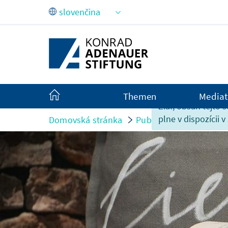
Skip to Main Content
Themen
Mediat
Žiaľ, obsah tejto s
plne v dispozícii v
Domovská stránka
Publikationen
Büche