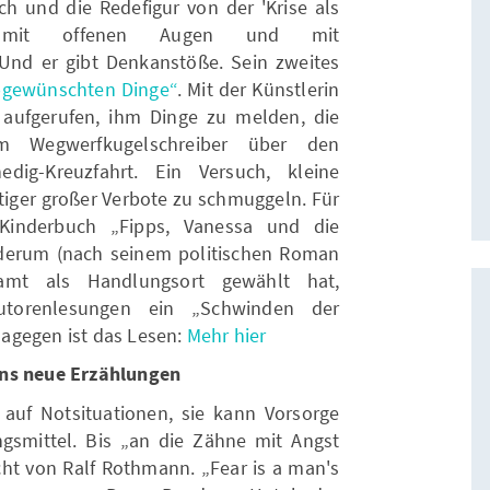
sch und die Redefigur von der 'Krise als
t mit offenen Augen und mit
Und er gibt Denkanstöße. Sein zweites
gewünschten Dinge“
. Mit der Künstlerin
 aufgerufen, ihm Dinge zu melden, die
 Wegwerfkugelschreiber über den
dig-Kreuzfahrt. Ein Versuch, kleine
ftiger großer Verbote zu schmuggeln. Für
Kinderbuch „Fipps, Vanessa und die
ederum (nach seinem politischen Roman
amt als Handlungsort gewählt hat,
utorenlesungen ein „Schwinden der
 dagegen ist das Lesen:
Mehr hier
nns neue Erzählungen
n auf Notsituationen, sie kann Vorsorge
ngsmittel. Bis „an die Zähne mit Angst
cht von Ralf Rothmann. „Fear is a man's