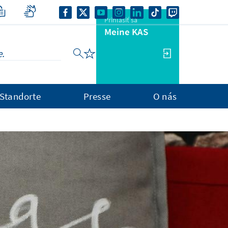
Prihlásiť sa
Meine KAS
Standorte
Presse
O nás