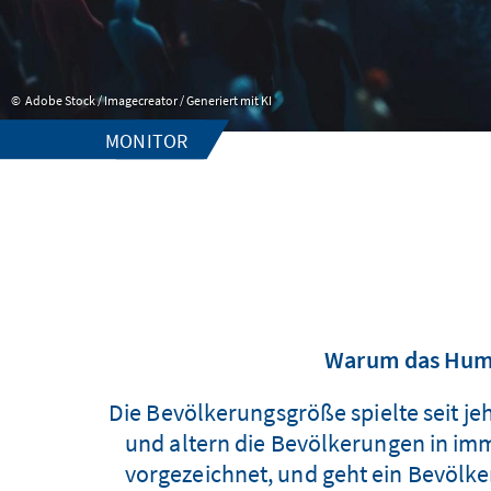
Adobe Stock / Imagecreator / Generiert mit KI
MONITOR
Warum das Huma
Die Bevölkerungsgröße spielte seit j
und altern die Bevölkerungen in imm
vorgezeichnet, und geht ein Bevöl