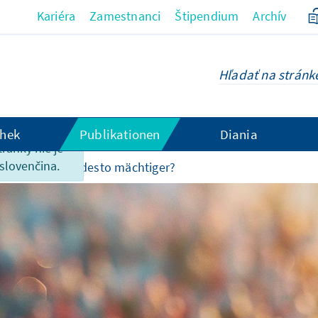
Kariéra
Zamestnanci
Štipendium
Archív
hek
Publikationen
Diania
tránky nie je
 slovenčina.
or
Je mehr, desto mächtiger?