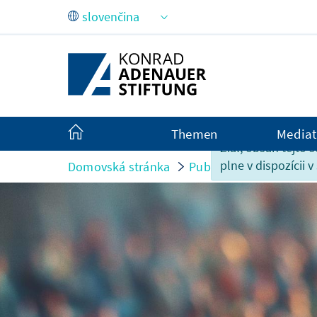
Skip to Main Content
Themen
Mediat
Žiaľ, obsah tejto s
plne v dispozícii v
Domovská stránka
Publikationen
Monit