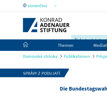
Skip to Main Content
Žiaľ, obsah tejto s
Themen
Mediat
plne v dispozícii v
Domovská stránka
Publikationen
Prísp
SPRÁVY Z PODUJATÍ
Die Bundestagswahl