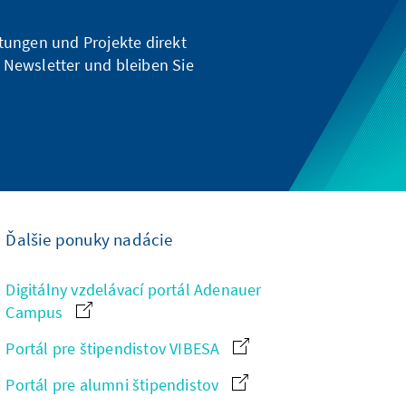
ltungen und Projekte direkt
 Newsletter und bleiben Sie
Ďalšie ponuky nadácie
Digitálny vzdelávací portál Adenauer
Campus
Portál pre štipendistov VIBESA
Portál pre alumni štipendistov