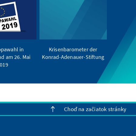
opawahl in
Krisenbarometer der
d am 26. Mai
Konrad-Adenauer-Stiftung
019
Choď na začiatok stránky