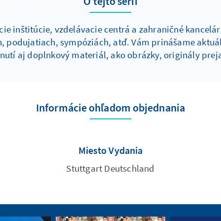
O tejto sérii
e inštitúcie, vzdelávacie centrá a zahraničné kancelári
 podujatiach, sympóziách, atď. Vám prinášame aktuál
utí aj doplnkový materiál, ako obrázky, originály pre
Informácie ohľadom objednania
Miesto Vydania
Stuttgart Deutschland