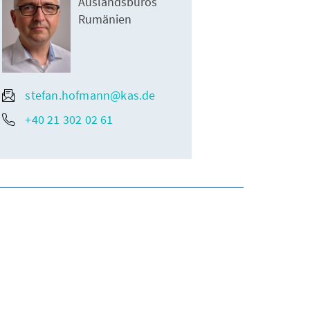
Auslandsbüros
Rumänien
stefan.hofmann@kas.de
+40 21 302 02 61