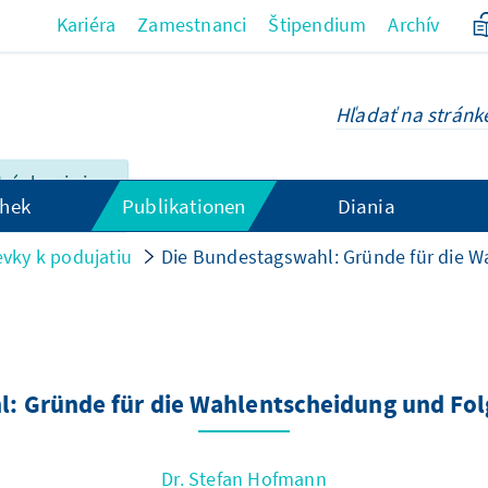
Kariéra
Zamestnanci
Štipendium
Archív
tránky nie je
hek
Publikationen
Diania
 slovenčina.
evky k podujatiu
Die Bundestagswahl: Gründe für die Wa
: Gründe für die Wahlentscheidung und Folg
Dr. Stefan Hofmann