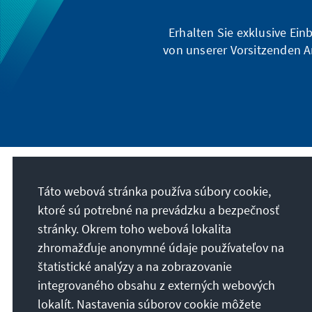
Erhalten Sie exklusive Ein
von unserer Vorsitzenden A
Naše poslanie
Táto webová stránka používa súbory cookie,
ktoré sú potrebné na prevádzku a bezpečnosť
Die Konrad-Adenauer-Stiftung setzt sich
stránky. Okrem toho webová lokalita
national und international durch politische
zhromažďuje anonymné údaje používateľov na
Bildung für Frieden, Freiheit und
štatistické analýzy a na zobrazovanie
Gerechtigkeit ein. Wir fördern und bewahren
integrovaného obsahu z externých webových
freiheitliche Demokratie, die Soziale
lokalít. Nastavenia súborov cookie môžete
Marktwirtschaft und die Entwicklung und