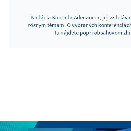
Nadácia Konrada Adenauera, jej vzdelávaci
rôznym témam. O vybraných konferenciách,
Tu nájdete popri obsahovom zhrn