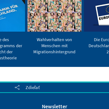
e des
Wahlverhalten von
Die Eur
ogramms der
Menschen mit
Deutschlan
cht der
Migrationshintergrund
2
ustheorie
Zdieľať
Newsletter