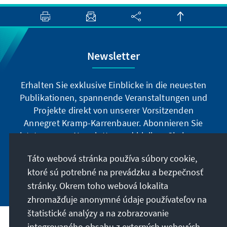
Newsletter
Erhalten Sie exklusive Einblicke in die neuesten
Publikationen, spannende Veranstaltungen und
Projekte direkt von unserer Vorsitzenden
Annegret Kramp-Karrenbauer. Abonnieren Sie
jetzt unseren Newsletter und bleiben Sie immer
auf dem Laufenden.
Táto webová stránka používa súbory cookie,
ktoré sú potrebné na prevádzku a bezpečnosť
Jetzt abonnieren
stránky. Okrem toho webová lokalita
zhromažďuje anonymné údaje používateľov na
štatistické analýzy a na zobrazovanie
integrovaného obsahu z externých webových