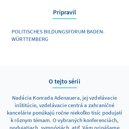
Pripravil
POLITISCHES BILDUNGSFORUM BADEN-
WÜRTTEMBERG
O tejto sérii
Nadácia Konrada Adenauera, jej vzdelávacie
inštitúcie, vzdelávacie centrá a zahraničné
kancelárie ponúkajú ročne niekoľko tisíc podujatí
k rôznym témam. O vybraných konferenciách,
podujatiach, sympóziách, atď. Vám prinášame