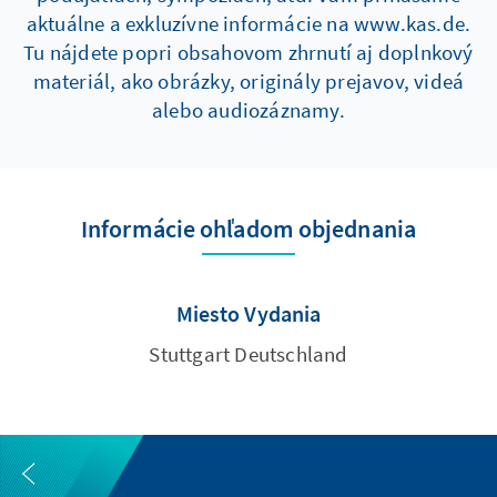
aktuálne a exkluzívne informácie na www.kas.de.
Tu nájdete popri obsahovom zhrnutí aj doplnkový
materiál, ako obrázky, originály prejavov, videá
alebo audiozáznamy.
Informácie ohľadom objednania
Miesto Vydania
Stuttgart Deutschland