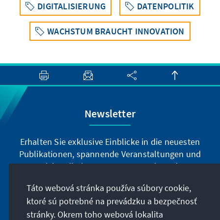
DIGITALISIERUNG
DATENPOLITIK
WACHSTUM BRAUCHT INNOVATION
Newsletter
Erhalten Sie exklusive Einblicke in die neuesten
Publikationen, spannende Veranstaltungen und
Projekte direkt von unserer Vorsitzenden
Annegret Kramp-Karrenbauer. Abonnieren Sie
Táto webová stránka používa súbory cookie,
jetzt unseren Newsletter und bleiben Sie immer
ktoré sú potrebné na prevádzku a bezpečnosť
auf dem Laufenden.
stránky. Okrem toho webová lokalita