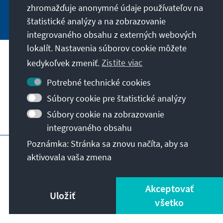
zhromažďuje anonymné údaje používateľov na
Jetzt abonnieren
štatistické analýzy a na zobrazovanie
integrovaného obsahu z externých webových
lokalít. Nastavenia súborov cookie môžete
Naše poslanie
kedykoľvek zmeniť.
Zistite viac
Potrebné technické cookies
Kontakt
Súbory cookie pre štatistické analýzy
Súbory cookie na zobrazovanie
Ďalšie ponuky nadácie
integrovaného obsahu
Poznámka: Stránka sa znovu načíta, aby sa
Impressum
Ochrana súkromia
aktivovala vaša zmena
Podmienky používania
Erklärung zur Barrierefreiheit
Barriere melden
Mapa stránky
Akceptovať
Uložiť
© Konrad-Adenauer-Stiftung e.V. 2026
všetko