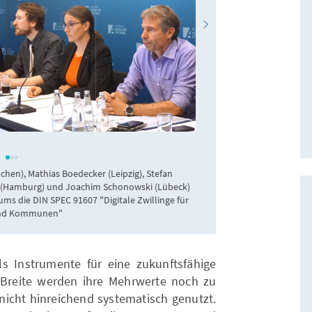
Konrad-Adenauer-St
chen), Mathias Boedecker (Leipzig), Stefan
v.l.n.r.: Mathias B
bbe (Hamburg) und Joachim Schonowski (Lübeck)
(Hamburg), J
ums die DIN SPEC 91607 "Digitale Zwillinge für
und Kommunen"
s Instrumente für eine zukunftsfähige
r Breite werden ihre Mehrwerte noch zu
 nicht hinreichend systematisch genutzt.