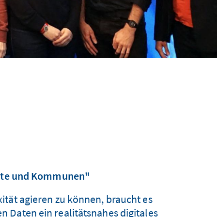
tädte und Kommunen"
ität agieren zu können, braucht es
 Daten ein realitätsnahes digitales