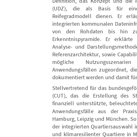
Definition, das Konzept und die F
(UDZ), die als Basis für e
Reifegradmodell dienen. Er erlä
integrierten kommunalen Dateninfr
von den Rohdaten bis hin zu
Erkenntnispyramide. Er erklärt
Analyse- und Darstellungsmethode
Referenzarchitektur, sowie Capabi
mögliche Nutzungsszenarien 
Anwendungsfällen zugeordnet, die 
dokumentiert werden und damit für
Stellvertretend für das bundesgef
(CUT), das die Erstellung des St
finanziell unterstützte, beleuchte
Anwendungsfälle aus der Praxis
Hamburg, Leipzig und München. Sow
der integrierten Quartiersauswahl 
und klimaresilienter Quartiere in