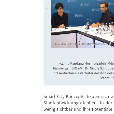
Konrad-Adenauer-Stiftung/Lukas Gründel
v.l.n.r.: Mandana Moshrefzadeh (Mün
Kelnberger (DIN e.V.), Dr. Nicole Schu
präsentierten als Vertreter des Konsorti
Städte 
Smart-City-Konzepte haben sich al
Stadtentwicklung etabliert. In de
wenig sichtbar und ihre Potentiale