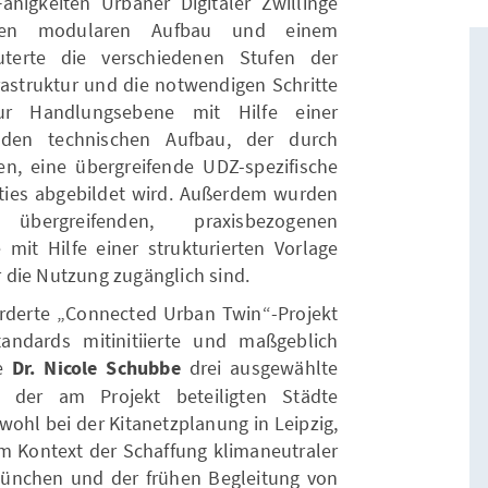
ähigkeiten Urbaner Digitaler Zwillinge
inen modularen Aufbau und einem
uterte die verschiedenen Stufen der
astruktur und die notwendigen Schritte
r Handlungsebene mit Hilfe einer
e den technischen Aufbau, der durch
n, eine übergreifende UDZ-spezifische
lities abgebildet wird. Außerdem wurden
übergreifenden, praxisbezogenen
mit Hilfe einer strukturierten Vorlage
 die Nutzung zugänglich sind.
örderte „Connected Urban Twin“-Projekt
andards mitinitiierte und maßgeblich
te
Dr. Nicole Schubbe
drei ausgewählte
 der am Projekt beteiligten Städte
ohl bei der Kitanetzplanung in Leipzig,
im Kontext der Schaffung klimaneutraler
 München und der frühen Begleitung von