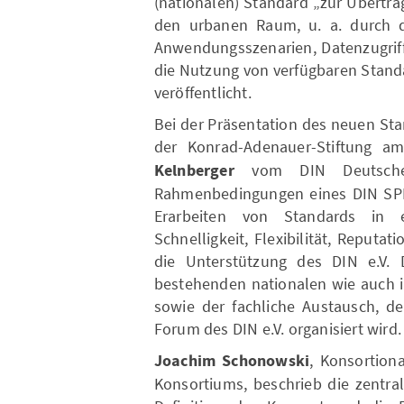
(nationalen) Standard „zur Übertra
den urbanen Raum, u. a. durch d
Anwendungsszenarien, Datenzugriff
die Nutzung von verfügbaren Stand
veröffentlicht.
Bei der Präsentation des neuen St
der Konrad-Adenauer-Stiftung a
Kelnberger
vom DIN Deutsches
Rahmenbedingungen eines DIN SPEC
Erarbeiten von Standards in 
Schnelligkeit, Flexibilität, Reputa
die Unterstützung des DIN e.V.
bestehenden nationalen wie auch 
sowie der fachliche Austausch, d
Forum des DIN e.V. organisiert wird.
Joachim Schonowski
, Konsortion
Konsortiums, beschrieb die zentra