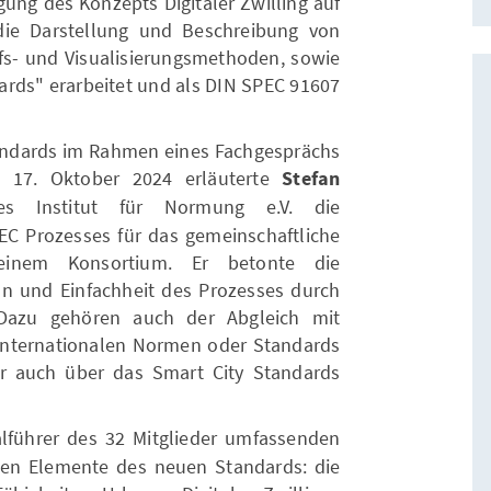
gung des Konzepts Digitaler Zwilling auf
ie Darstellung und Beschreibung von
s- und Visualisierungsmethoden, sowie
ards" erarbeitet und als DIN SPEC 91607
andards im Rahmen eines Fachgesprächs
m 17. Oktober 2024 erläuterte
Stefan
 Institut für Normung e.V. die
 Prozesses für das gemeinschaftliche
einem Konsortium. Er betonte die
tion und Einfachheit des Prozesses durch
 Dazu gehören auch der Abgleich mit
internationalen Normen oder Standards
er auch über das Smart City Standards
alführer des 32 Mitglieder umfassenden
len Elemente des neuen Standards: die