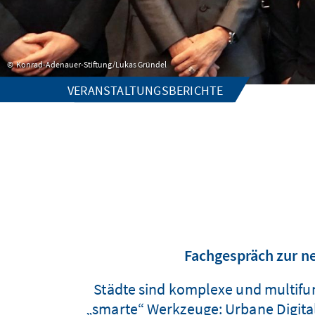
Konrad-Adenauer-Stiftung/Lukas Gründel
VERANSTALTUNGSBERICHTE
Fachgespräch zur n
Städte sind komplexe und multifun
„smarte“ Werkzeuge: Urbane Digital