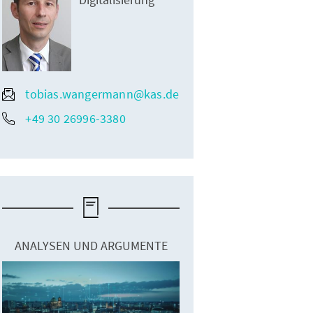
tobias.wangermann@kas.de
+49 30 26996-3380
iftung/Lukas Gründel
oedecker (Leipzig), Stefan Kelnberger (DIN e.V.), Dr. Nicole Schubbe
oachim Schonowski (Lübeck) und Tobias Wangermann (KAS)
ANALYSEN UND ARGUMENTE