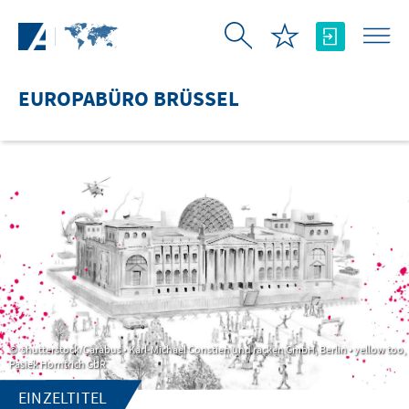
Zum Hauptinhalt springen
EUROPABÜRO BRÜSSEL
shutterstock/Carabus • Karl-Michael Constien und racken GmbH, Berlin • yellow too,
Pasiek Horntrich GbR
EINZELTITEL