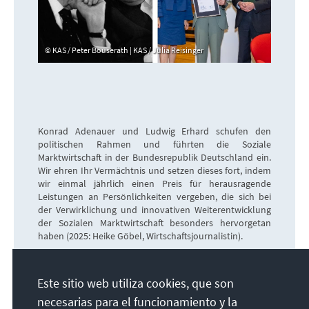
KAS / Peter Bouserath | KAS / Julia Reisinger
Konrad Adenauer und Ludwig Erhard schufen den
politischen Rahmen und führten die Soziale
Marktwirtschaft in der Bundesrepublik Deutschland ein.
Wir ehren Ihr Vermächtnis und setzen dieses fort, indem
wir einmal jährlich einen Preis für herausragende
Leistungen an Persönlichkeiten vergeben, die sich bei
der Verwirklichung und innovativen Weiterentwicklung
der Sozialen Marktwirtschaft besonders hervorgetan
haben (2025: Heike Göbel, Wirtschaftsjournalistin).
Este sitio web utiliza cookies, que son
Eine
marktwirtschaftliche Orientierung
,
necesarias para el funcionamiento y la
verbunden mit Hilfsmaßnahmen bei Bedürftigkeit