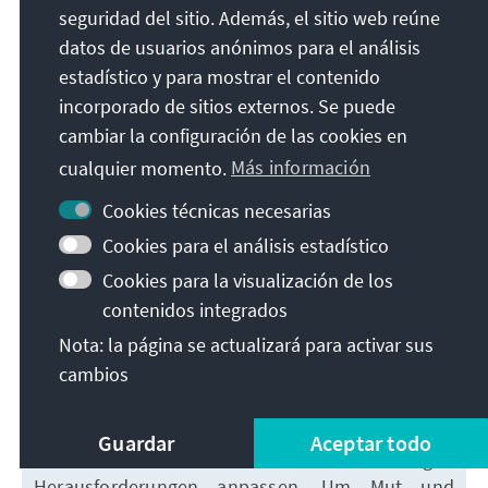
seguridad del sitio. Además, el sitio web reúne
und der Sozialpartnerschaft zwischen Arbeitgebern
datos de usuarios anónimos para el análisis
und Gewerkschaften, ebnete den Weg zum hart
estadístico y para mostrar el contenido
erarbeiteten „Wirtschaftswunder“ im Sinne des von
incorporado de sitios externos. Se puede
Erhard postulierten Mottos
„Wohlstand für alle“
.
Um dieses Ziel in der globalisierten Welt von heute
cambiar la configuración de las cookies en
zu realisieren, sind Mut, Veränderungsbereitschaft
cualquier momento.
Más información
und Optimismus erforderlich – ganz so, wie es in der
Cookies técnicas necesarias
„Ära Adenauer“ der Fall war.
Cookies para el análisis estadístico
Preis Soziale
Cookies para la visualización de los
Marktwirtschaft:
Die
contenidos integrados
Einführung der Sozialen
Nota: la página se actualizará para activar sus
Marktwirtschaft prägte die
cambios
junge Bundesrepublik und trug
maßgeblich zum Wirtschaftswunder bei. Damit
das Konzept auch künftig erfolgreich bleibt, muss
Guardar
Aceptar todo
es sich innovativ weiterentwickeln und heutigen
Herausforderungen anpassen. Um Mut und