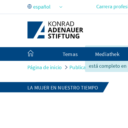
Saltar al contenido principal
Carrera profes
Lamentablemente,
Temas
Mediathek
contenido de esta
está completo en 
Página de inicio
Publicaciones
Abgeschl
LA MUJER EN NUESTRO TIEMPO