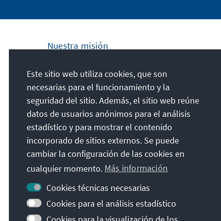
Nuestra misión
La Fundación Konrad Adenauer se
Este sitio web utiliza cookies, que son
compromete a nivel nacional e internacional
necesarias para el funcionamiento y la
a fomentar los principios de Paz, Libertad y
seguridad del sitio. Además, el sitio web reúne
Justicia a través de la educación cívica y
datos de usuarios anónimos para el análisis
formación política. Promovemos y
estadístico y para mostrar el contenido
preservamos la democracia liberal, la
incorporado de sitios externos. Se puede
economía social de mercado y el desarrollo
cambiar la configuración de las cookies en
y la consolidación de un consenso de
cualquier momento.
Más información
valores.
Cookies técnicas necesarias
Nuestra misión
Cookies para el análisis estadístico
Cookies para la visualización de los