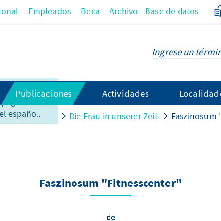
ional
Empleados
Beca
Archivo - Base de datos
 el
Publicaciones
Actividades
Localidad
 página no
el español.
ossene Reihen
Die Frau in unserer Zeit
Faszinosum "
Faszinosum "Fitnesscenter"
de