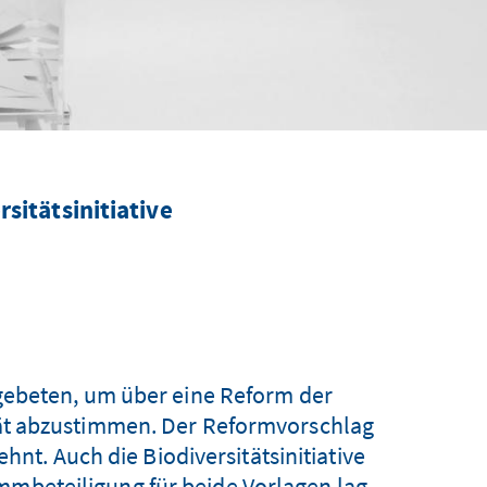
sitätsinitiative
gebeten, um über eine Reform der
ität abzustimmen. Der Reformvorschlag
t. Auch die Biodiversitätsinitiative
mmbeteiligung für beide Vorlagen lag