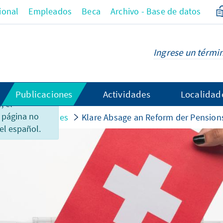
ional
Empleados
Beca
Archivo - Base de datos
Publicaciones
Actividades
Localidad
 el
 página no
es internacionales
Klare Absage an Reform der Pensions
el español.