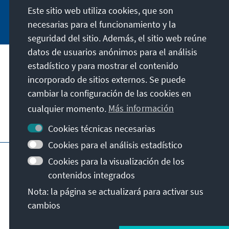
Este sitio web utiliza cookies, que son
Jetzt abonnieren
necesarias para el funcionamiento y la
seguridad del sitio. Además, el sitio web reúne
datos de usuarios anónimos para el análisis
estadístico y para mostrar el contenido
Nuestra misión
incorporado de sitios externos. Se puede
cambiar la configuración de las cookies en
Contacto
cualquier momento.
Más información
Otras ofertas de la fundación
Cookies técnicas necesarias
Cookies para el análisis estadístico
Pie de imprenta
Protección de datos
Cookies para la visualización de los
Condiciones de uso
contenidos integrados
Declaración sobre accesibilidad
Nota: la página se actualizará para activar sus
Barriere melden
Mapa del sitio
cambios
© Konrad-Adenauer-Stiftung e.V. 2026