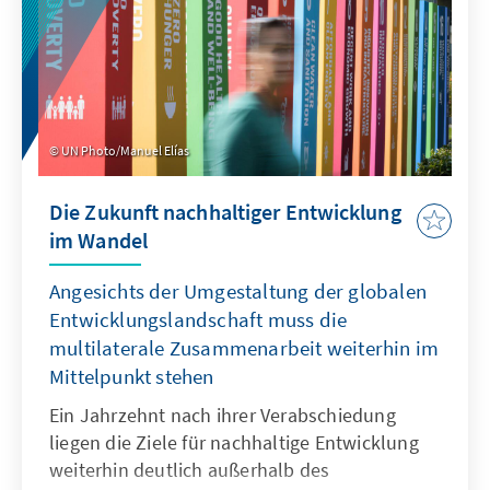
Entwicklungen reagiert und sich kaum
angepasst – was Fragen nach ihrer
Wirksamkeit und Relevanz aufwirft.
Dementsprechend war die Stimmung bei
UN80 deutlich weniger feierlich, obwohl ein
historisches Jubiläum bevorsteht.
UN Photo/Manuel Elías
Stattdessen dominierte eine nüchterne
Bestandsaufnahme der zahlreichen globalen
Die Zukunft nachhaltiger Entwicklung
Herausforderungen, die weiterhin ungelöst,
im Wandel
unbeachtet oder unzureichend angegangen
sind. Wie wird die UN ihr nächstes Jahrzehnt
Angesichts der Umgestaltung der globalen
gestalten?
Entwicklungslandschaft muss die
multilaterale Zusammenarbeit weiterhin im
Mittelpunkt stehen
Ein Jahrzehnt nach ihrer Verabschiedung
liegen die Ziele für nachhaltige Entwicklung
weiterhin deutlich außerhalb des