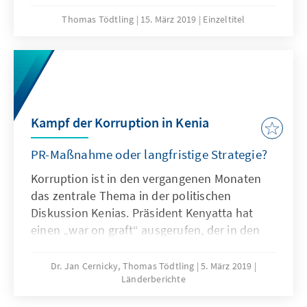
and in particular the challenges with regard
to Devolution in the country and give
Thomas Tödtling
15. März 2019
Einzeltitel
recommendations on how those challenges
can be met. The booklet should contribute to
a better understanding of the current status
of Devolution, its challenges and their
potential solutions.
Kampf der Korruption in Kenia
PR-Maßnahme oder langfristige Strategie?
Korruption ist in den vergangenen Monaten
das zentrale Thema in der politischen
Diskussion Kenias. Präsident Kenyatta hat
einen „war on graft“ ausgerufen, der in den
Medien als zentraler Bestandteil seiner
letzten Amtszeit verstanden wird.
Dr. Jan Cernicky, Thomas Tödtling
5. März 2019
Länderberichte
Öffentlichkeitswirksam wurden illegal
errichtete Gebäude abgerissen. Alle