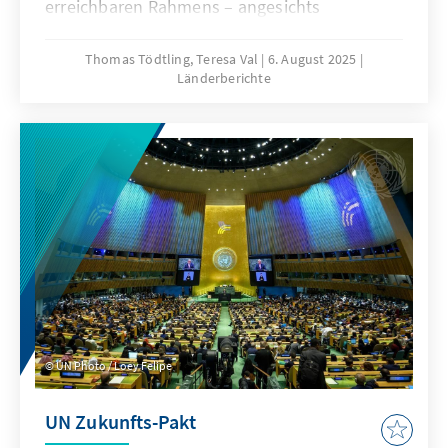
erreichbaren Rahmens – angesichts
zunehmender Unsicherheit, schwindender
finanzieller Zusagen und eines
Thomas Tödtling, Teresa Val
6. August 2025
Länderberichte
fortschreitenden Vertrauensverlusts in den
Multilateralismus. Während die Zeit für die
Agenda 2030 knapp wird, stellt sich die Frage,
ob die internationale Gemeinschaft dem Ernst
der Lage mit der erforderlichen Dringlichkeit
und Geschlossenheit begegnen kann.
UN Photo / Loey Felipe
UN Zukunfts-Pakt