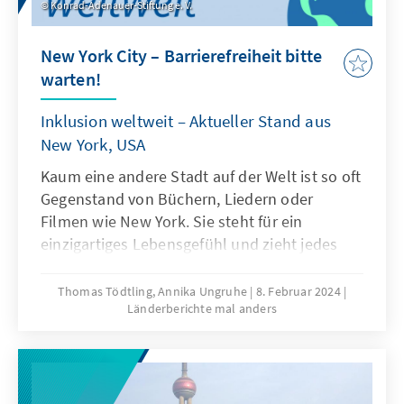
Konrad-Adenauer-Stiftung e. V.
New York City – Barrierefreiheit bitte
warten!
Inklusion weltweit – Aktueller Stand aus
New York, USA
Kaum eine andere Stadt auf der Welt ist so oft
Gegenstand von Büchern, Liedern oder
Filmen wie New York. Sie steht für ein
einzigartiges Lebensgefühl und zieht jedes
Jahr Millionen von Menschen an, die nur für
einige Tage dieses Gefühl greifen möchten
Thomas Tödtling, Annika Ungruhe
8. Februar 2024
Länderberichte mal anders
oder die hier auf Dauer ihr Glück versuchen.
Abseits all dieser Dinge sind wir in unserem
Länderbericht einer ganz anderen Frage
nachgegangen: Wie ist es eigentlich um die
Inklusion von Menschen mit Behinderung