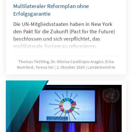
Multilateraler Reformplan ohne
Erfolgsgarantie
Die UN-Mitgliedsstaaten haben in New York
den Pakt für die Zukunft (Pact for the Future)
beschlossen und sich verpflichtet, das
multilaterale System zu reformieren,
nachdem es vermehrt daran scheitert,
Lösungen zu liefern. Worte alleine werden
Thomas Tödtling, Dr. Mónica Castillejos-Aragón, Erica
Mumford, Teresa Val
2. Oktober 2024
Länderberichte
den Multilateralismus aber nicht retten.