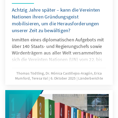
Achtzig Jahre später – kann die Vereinten
Nationen ihren Gründungsgeist
mobilisieren, um die Herausforderungen
unserer Zeit zu bewältigen?
Inmitten eines diplomatischen Aufgebots mit
über 140 Staats- und Regierungschefs sowie
Würdenträgern aus aller Welt versammelten
sich die Vereinten Nationen (UN) vom 22. bis
30. September zur hochrangigen Woche der
80. Sitzung der Generalversammlung (UNGA)
Thomas Tödtling, Dr. Mónica Castillejos-Aragón, Erica
Mumford, Teresa Val
6. Oktober 2025
Länderberichte
in New York. Doch diese verlief nicht wie
gewohnt. Im Vorfeld ihres 80. Jahrestags am
24. Oktober befindet sich die UN in einer
existenziellen Krise. In einer Ära rasanten
Wandels und wachsender Turbulenzen hat
die Organisation nur schleppend auf neue