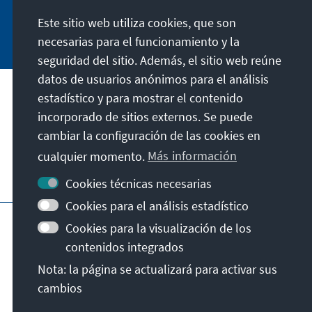
Este sitio web utiliza cookies, que son
Jetzt abonnieren
necesarias para el funcionamiento y la
seguridad del sitio. Además, el sitio web reúne
datos de usuarios anónimos para el análisis
estadístico y para mostrar el contenido
Nuestra misión
incorporado de sitios externos. Se puede
cambiar la configuración de las cookies en
Contacto
cualquier momento.
Más información
Otras ofertas de la fundación
Cookies técnicas necesarias
Cookies para el análisis estadístico
Pie de imprenta
Protección de datos
Cookies para la visualización de los
Condiciones de uso
contenidos integrados
Declaración sobre accesibilidad
Nota: la página se actualizará para activar sus
Barriere melden
Mapa del sitio
cambios
© Konrad-Adenauer-Stiftung e.V. 2026