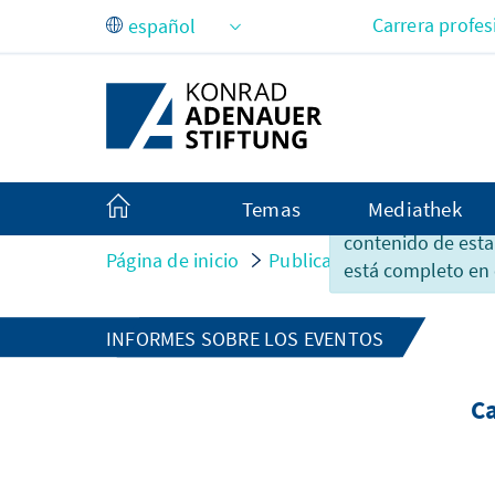
Saltar al contenido principal
Carrera profes
Temas
Mediathek
Lamentablemente,
contenido de esta
Página de inicio
Publicaciones
Notas de
está completo en 
INFORMES SOBRE LOS EVENTOS
C