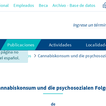
ional
Empleados
Beca
Archivo - Base de datos
Publicaciones
Actividades
Localidad
 el
 página no
 acontecimientos
Cannabiskonsum und die psychosozi
el español.
annabiskonsum und die psychosozialen Folg
de