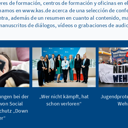
res de formación, centros de formación y oficinas en e
amos en www.kas.de acerca de una selección de confer
uentra, además de un resumen en cuanto al contenido, m
manuscritos de diálogos, vídeos o grabaciones de audio
ngen bei der
„Wer nicht kämpft, hat
Jugendprote
von Social
schon verloren“
Wehr
schutz „Down
er“