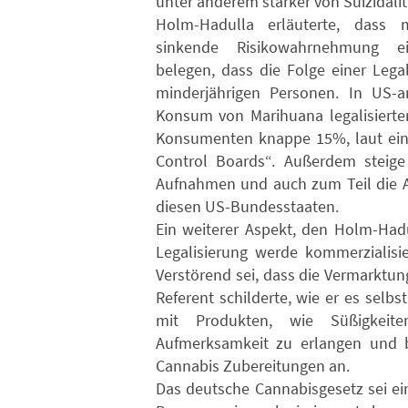
unter anderem stärker von Suizidalit
Holm-Hadulla erläuterte, dass m
sinkende Risikowahrnehmung ein
belegen, dass die Folge einer Lega
minderjährigen Personen. In US-a
Konsum von Marihuana legalisierten
Konsumenten knappe 15%, laut eine
Control Boards“. Außerdem steige 
Aufnahmen und auch zum Teil die A
diesen US-Bundesstaaten.
Ein weiterer Aspekt, den Holm-Had
Legalisierung werde kommerzialisi
Verstörend sei, dass die Vermarktung
Referent schilderte, wie er es selbs
mit Produkten, wie Süßigkeit
Aufmerksamkeit zu erlangen und bo
Cannabis Zubereitungen an.
Das deutsche Cannabisgesetz sei ei