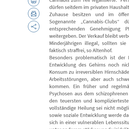
dürfen seitdem im privaten Haushal
Zuhause besitzen und im öffe
Sogenannte „Cannabis-Clubs“ d
entsprechenden Genehmigung P
weitergeben. Der Verkauf bleibt ver
Minderjährigen illegal, sollten s
faktisch straffrei, so Altenhof.
Besonders problematisch ist der 
Entwicklung des Gehirns noch nic
Konsum zu irreversiblen Hirnschäde
Arbeitsstörungen, aber auch schw
kommen. Ein früher und regelmä
Psychosen aus dem schizophrenen 
den teuersten und kompliziertest
vollständige Heilung sei nicht mögl
sowie soziale Entwicklung werde da
sich in einer vulnerablen Lebenssi