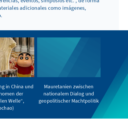
encias, eventos, simposios etc. , de forma
ateriales adicionales como imágenes,
.
g in China und
Mauretanien zwischen
nomen der
nationalem Dialog und
len Welle“,
geopolitischer Machtpolitik
ochao)