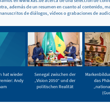
amos en www.kas.de acerca de una selección de confer
uentra, además de un resumen en cuanto al contenido, m
manuscritos de diálogos, vídeos o grabaciones de audio
n hat wieder
Senegal zwischen der
Markenbildun
remier: Andy
„Vision 2050“ und der
das Phä
ham
politischen Realität
„nationa
(Gu