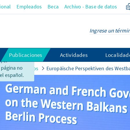
ional
Empleados
Beca
Archivo - Base de datos
Publicaciones
Actividades
Localidad
 el
 página no
 acontecimientos
Europäische Perspektiven des Westba
el español.