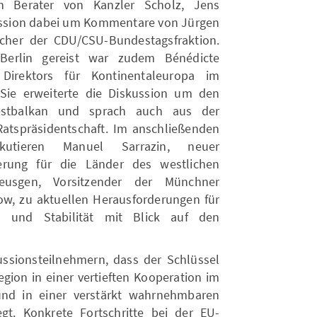
en Berater von Kanzler Scholz, Jens
kussion dabei um Kommentare von Jürgen
cher der CDU/CSU-Bundestagsfraktion.
Berlin gereist war zudem Bénédicte
Direktors für Kontinentaleuropa im
Sie erweiterte die Diskussion um den
estbalkan und sprach auch aus der
Ratspräsidentschaft. Im anschließenden
iskutieren Manuel Sarrazin, neuer
erung für die Länder des westlichen
eusgen, Vorsitzender der Münchner
ow, zu aktuellen Herausforderungen für
on und Stabilität mit Blick auf den
kussionsteilnehmern, dass der Schlüssel
egion in einer vertieften Kooperation im
nd in einer verstärkt wahrnehmbaren
gt. Konkrete Fortschritte bei der EU-