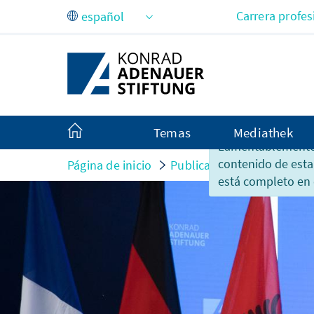
Saltar al contenido principal
Carrera profes
Temas
Mediathek
Lamentablemente,
contenido de esta
Página de inicio
Publicaciones
Notas de
está completo en 