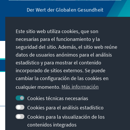
Der Wert der Globalen Gesundheit
Este sitio web utiliza cookies, que son
necesarias para el funcionamiento y la
seguridad del sitio. Además, el sitio web reúne
datos de usuarios anónimos para el análisis
estadístico y para mostrar el contenido
incorporado de sitios externos. Se puede
cambiar la configuración de las cookies en
cualquier momento.
Más información
Visita también
Cookies técnicas necesarias
Cookies para el análisis estadístico
Pie de imprenta
Protección de datos
Cookies para la visualización de los
Condiciones de uso
contenidos integrados
Declaración sobre accesibilidad