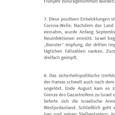
Frühjahr zurückgenommen wurden
7. Diese positiven Entwicklungen s
Corona-Welle. Nachdem das Land ei
einnahm, wurde Anfang September
Neuinfektionen erreicht. Israel b
„Booster“-Impfung, der dritten Imp
täglichen Fallzahlen sanken. Zurz
dreifach geimpft.
8. Das sicherheitspolitische Umfeld
der Hamas schwelt auch nach dem W
ungelöst. Ende August kam es 
Grenze des Gazastreifens zu Israel
lieferte sich die israelische A
Westjordanland. Schließlich geht e
Iran und seinen Stellvertretern, i