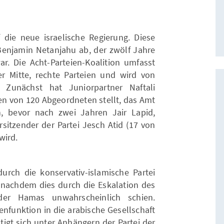
uf die neue israelische Regierung. Diese
 Benjamin Netanjahu ab, der zwölf Jahre
r. Die Acht-Parteien-Koalition umfasst
r Mitte, rechte Parteien und wird von
t. Zunächst hat Juniorpartner Naftali
en von 120 Abgeordneten stellt, das Amt
 bevor nach zwei Jahren Jair Lapid,
sitzender der Partei Jesch Atid (17 von
wird.
durch die konservativ-islamische Partei
 nachdem dies durch die Eskalation des
der Hamas unwahrscheinlich schien.
nfunktion in die arabische Gesellschaft
stigt sich unter Anhängern der Partei der