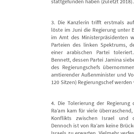
stattgefunden haben (zuletzt 2018).
3. Die Kanzlerin trifft erstmals a
löste im Juni die Regierung unter
im Amt des Ministerpräsidenten wa
Parteien des linken Spektrums, de
einer arabischen Partei tolerier
Bennett, dessen Partei Jamina sieb
des Regierungschefs übernommen,
amtierender Außenminister und Vor
120 Sitzen) Regierungschef werden 
4. Die Tolerierung der Regierung 
Ra’am kam für viele überraschend,
Konflikts zwischen Israel und 
Dennoch ist von Ra’am keine Brücke
Israels zu erwarten. Vielmehr verfe