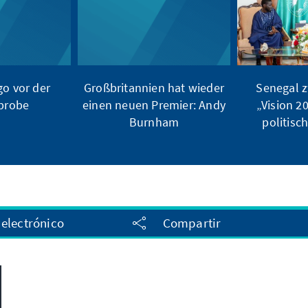
o vor der
Großbritannien hat wieder
Senegal z
ßprobe
einen neuen Premier: Andy
„Vision 2
Burnham
politisc
 electrónico
Compartir