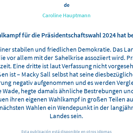
de
Caroline Hauptmann
lkampf für die Präsidentschaftswahl 2024 hat 
er stabilen und friedlichen Demokratie. Das Land
or allem mit der Sahelkrise assoziiert wird. Präs
zeit. Eine dritte ist laut Verfassung nicht vorges
en ist – Macky Sall selbst hat seine diesbezüglic
erung negativ aufgenommen und es werden Verglei
e Wade, hegte damals ähnliche Bestrebungen und 
 ihren eigenen Wahlkampf in großen Teilen auf 
e nächsten Wahlen ein Wendepunkt in der langjäh
Landes sein.
Esta publicación está disponible en otros idiomas