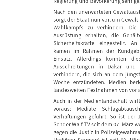
Regierung und Bevölkerung sehr ge
Nach den unerwarteten Gewaltausb
sorgt der Staat nun vor, um Gewa
Wahlkampfs zu verhindern. Die 
Ausrüstung erhalten, die Gehäl
Sicherheitskräfte eingestellt. 
kamen im Rahmen der Kundgebu
Einsatz. Allerdings konnten d
Ausschreitungen in Dakar und
verhindern, die sich an dem jüngs
Woche entzündeten. Medien beri
landesweiten Festnahmen von vor a
Auch in der Medienlandschaft wirf
voraus: Mediale Schlagabtaus
Verhaftungen geführt. So ist der
Sender Walf TV seit dem 07. März w
gegen die Justiz in Polizeigewahr
Hadjibou Soumaré ist seit 09. Mär