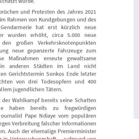
schätzt wurde.
rüchen und Protesten des Jahres 2021
lt im Rahmen von Kundgebungen und des
Gendarmerie hat erst kürzlich neue
ter wurden erhöht, circa 5.000 neue
An den großen Verkehrsknotenpunkten
ng neue gepanzerte Fahrzeuge zum
iese Maßnahmen erneute gewaltsame
 in anderen Städten im Land nicht
ten Gerichtstermin Sonkos Ende letzter
chten von drei Todesopfern und 400
llem jugendlichen Tätern.
t der Wahlkampf bereits seine Schatten
che haben bereits zu fragwürdigen
 Journalist Pape Ndiaye vom populären
egen Verbreitung falscher Informationen
sam. Auch der ehemalige Premierminister
z in Untersuchungshaft – aufgrund von