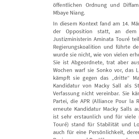
öffentlichen Ordnung und Diffa
Mbaye Niang.
In diesem Kontext fand am 14. Mär
der Opposition statt, an dem
Justizministerin Aminata Touré te
Regierungskoalition und führte d
wurde sie nicht, wie von vielen erh
Sie ist Abgeordnete, trat aber au
Wochen warf sie Sonko vor, das L
kämpft sie gegen das „dritte“ Ma
Kandidatur von Macky Sall als St
Verfassung nicht vereinbar. Sie k
Partei, die APR (Alliance Pour la 
erneute Kandidatur Macky Salls a
ist sehr erstaunlich und für viele
Touré) stand für Stabilität und L
auch für eine Persönlichkeit, der