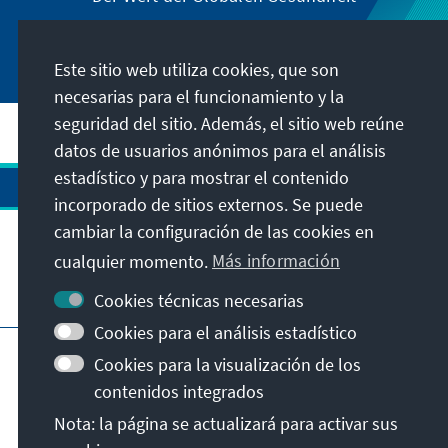
Este sitio web utiliza cookies, que son
necesarias para el funcionamiento y la
seguridad del sitio. Además, el sitio web reúne
datos de usuarios anónimos para el análisis
estadístico y para mostrar el contenido
incorporado de sitios externos. Se puede
cambiar la configuración de las cookies en
cualquier momento.
Más información
Visita también
Cookies técnicas necesarias
Cookies para el análisis estadístico
Pie de imprenta
Protección de datos
Cookies para la visualización de los
Condiciones de uso
contenidos integrados
Declaración sobre accesibilidad
Nota: la página se actualizará para activar sus
Notificar barrera
Istanbul Security Conference