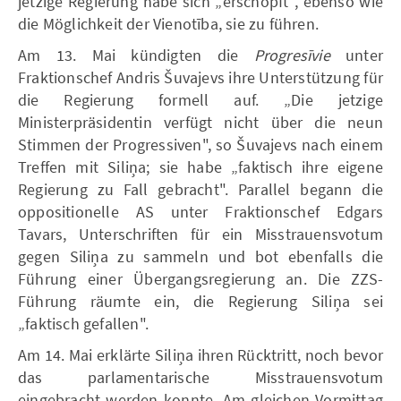
jetzige Regierung habe sich „erschöpft", ebenso wie
die Möglichkeit der Vienotība, sie zu führen.
Am 13. Mai kündigten die
Progresīvie
unter
Fraktionschef Andris Šuvajevs ihre Unterstützung für
die Regierung formell auf. „Die jetzige
Ministerpräsidentin verfügt nicht über die neun
Stimmen der Progressiven", so Šuvajevs nach einem
Treffen mit Siliņa; sie habe „faktisch ihre eigene
Regierung zu Fall gebracht". Parallel begann die
oppositionelle AS unter Fraktionschef Edgars
Tavars, Unterschriften für ein Misstrauensvotum
gegen Siliņa zu sammeln und bot ebenfalls die
Führung einer Übergangsregierung an. Die ZZS-
Führung räumte ein, die Regierung Siliņa sei
„faktisch gefallen".
Am 14. Mai erklärte Siliņa ihren Rücktritt, noch bevor
das parlamentarische Misstrauensvotum
eingebracht werden konnte. Am gleichen Vormittag