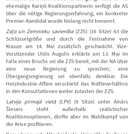
ehemalige Kariņš-Koalitionspartnerin verfügt die AS
über die nötige Regierungserfahrung; ein konkreter
Premier-Kandidat wurde bislang nicht benannt.
Zaļo un Zemnieku savienība
(ZZS) (16 Sitze) ist die
Schlüsselgröße und durch die Festnahme von
Krauze am 14. Mai zusätzlich geschwächt. Vize-
Vorsitzender Uldis Augulis erklärte am 13. Mai im
Falle eines Bruchs sei die ZZS bereit, mit der NA über
eine neue Regierung zu sprechen; eine
Übergangsregierung sei ebenfalls denkbar. Die
Holzindustrie-Affäre verschiebt das Kräfteverhältnis
in den Konsultationen weiter zulasten der ZZS.
Latvija pirmajā vietā
(LPV) (9 Sitze) unter Ainārs
Šlesers steht außerhalb realistischer
Koalitionsoptionen, dürfte aber im Wahlkampf von
der Krise profitieren.