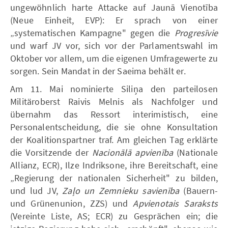
ungewöhnlich harte Attacke auf Jaunā Vienotība
(Neue Einheit, EVP): Er sprach von einer
„systematischen Kampagne" gegen die
Progresīvie
und warf JV vor, sich vor der Parlamentswahl im
Oktober vor allem, um die eigenen Umfragewerte zu
sorgen. Sein Mandat in der Saeima behält er.
Am 11. Mai nominierte Siliņa den parteilosen
Militäroberst Raivis Melnis als Nachfolger und
übernahm das Ressort interimistisch, eine
Personalentscheidung, die sie ohne Konsultation
der Koalitionspartner traf. Am gleichen Tag erklärte
die Vorsitzende der
Nacionālā apvienība
(Nationale
Allianz, ECR), Ilze Indriksone, ihre Bereitschaft, eine
„Regierung der nationalen Sicherheit" zu bilden,
und lud JV,
Zaļo un Zemnieku savienība
(Bauern-
und Grünenunion, ZZS) und
Apvienotais Saraksts
(Vereinte Liste, AS; ECR) zu Gesprächen ein; die