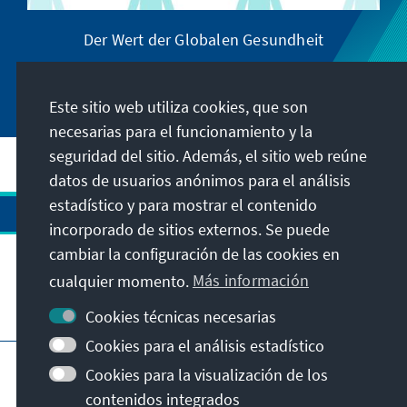
Der Wert der Globalen Gesundheit
Este sitio web utiliza cookies, que son
necesarias para el funcionamiento y la
seguridad del sitio. Además, el sitio web reúne
datos de usuarios anónimos para el análisis
estadístico y para mostrar el contenido
incorporado de sitios externos. Se puede
cambiar la configuración de las cookies en
cualquier momento.
Más información
Visita también
Cookies técnicas necesarias
Cookies para el análisis estadístico
Pie de imprenta
Protección de datos
Cookies para la visualización de los
Condiciones de uso
contenidos integrados
Declaración sobre accesibilidad