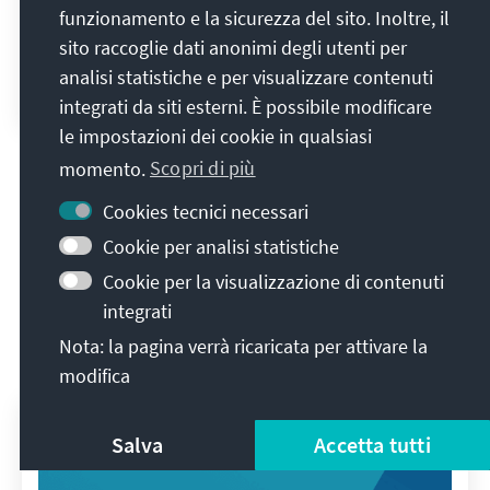
funzionamento e la sicurezza del sito. Inoltre, il
7. Bonner Forum zur Einheit
sito raccoglie dati anonimi degli utenti per
analisi statistiche e per visualizzare contenuti
Johannes Christian Koecke
3 ottobre 2024
integrati da siti esterni. È possibile modificare
Relazioni degli eventi
le impostazioni dei cookie in qualsiasi
momento.
Scopri di più
Tutte le pubblicazioni
Cookies tecnici necessari
Cookie per analisi statistiche
Cookie per la visualizzazione di contenuti
integrati
Libreria digitale
Nota: la pagina verrà ricaricata per attivare la
modifica
Salva
Accetta tutti