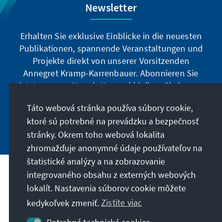
Newsletter
Erhalten Sie exklusive Einblicke in die neuesten
Publikationen, spannende Veranstaltungen und
Projekte direkt von unserer Vorsitzenden
Annegret Kramp-Karrenbauer. Abonnieren Sie
jetzt unseren Newsletter und bleiben Sie immer
auf dem Laufenden.
Táto webová stránka používa súbory cookie,
ktoré sú potrebné na prevádzku a bezpečnosť
Jetzt abonnieren
stránky. Okrem toho webová lokalita
zhromažďuje anonymné údaje používateľov na
štatistické analýzy a na zobrazovanie
integrovaného obsahu z externých webových
Naše poslanie
lokalít. Nastavenia súborov cookie môžete
kedykoľvek zmeniť.
Zistite viac
Kontakt