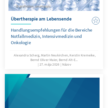
grafvision, smarterpix
Übertherapie am Lebensende
Handlungsempfehlungen für die Bereiche
Notfallmedizin, Intensivmedizin und
Onkologie
Alexandra Scherg, Martin Neukirchen, Kerstin Kremeike,
Bernd Oliver Maier, Bernd Alt-E...
27. mája 2026
Názov