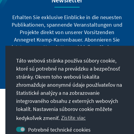
Erhalten Sie exklusive Einblicke in die neuesten
Publikationen, spannende Veranstaltungen und
Projekte direkt von unserer Vorsitzenden
Annegret Kramp-Karrenbauer. Abonnieren Sie
jetzt unseren Newsletter und bleiben Sie immer
auf dem Laufenden.
Táto webová stránka používa súbory cookie,
ktoré sú potrebné na prevádzku a bezpečnosť
Jetzt abonnieren
stránky. Okrem toho webová lokalita
zhromažďuje anonymné údaje používateľov na
štatistické analýzy a na zobrazovanie
integrovaného obsahu z externých webových
Naše poslanie
lokalít. Nastavenia súborov cookie môžete
kedykoľvek zmeniť.
Zistite viac
Kontakt
Potrebné technické cookies