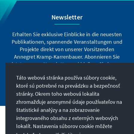
Newsletter
Erhalten Sie exklusive Einblicke in die neuesten
Publikationen, spannende Veranstaltungen und
Projekte direkt von unserer Vorsitzenden
Annegret Kramp-Karrenbauer. Abonnieren Sie
jetzt unseren Newsletter und bleiben Sie immer
auf dem Laufenden.
Táto webová stránka používa súbory cookie,
ktoré sú potrebné na prevádzku a bezpečnosť
Jetzt abonnieren
stránky. Okrem toho webová lokalita
zhromažďuje anonymné údaje používateľov na
štatistické analýzy a na zobrazovanie
integrovaného obsahu z externých webových
Naše poslanie
lokalít. Nastavenia súborov cookie môžete