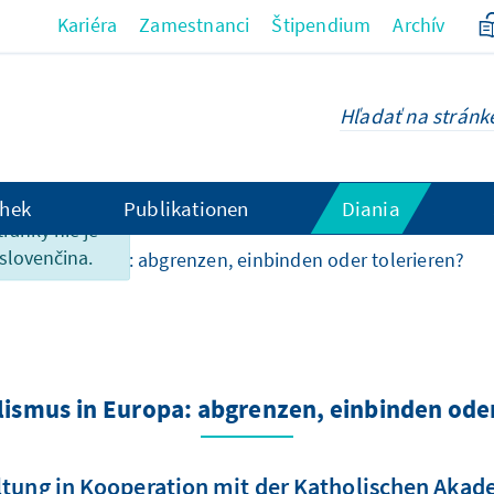
Kariéra
Zamestnanci
Štipendium
Archív
hek
Publikationen
Diania
tránky nie je
 slovenčina.
mus in Europa: abgrenzen, einbinden oder tolerieren?
ismus in Europa: abgrenzen, einbinden oder
ltung in Kooperation mit der Katholischen Akad