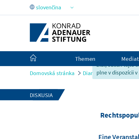
Skip to Main Content
Themen
Mediat
Žiaľ, obsah tejto s
plne v dispozícii v
Domovská stránka
Diania
Rechtspopulis
DISKUSIA
Rechtspopul
Eine Veransta