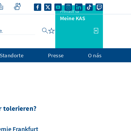
Prihlásiť sa
Meine KAS
Standorte
Presse
O nás
 tolerieren?
emie Frankfurt