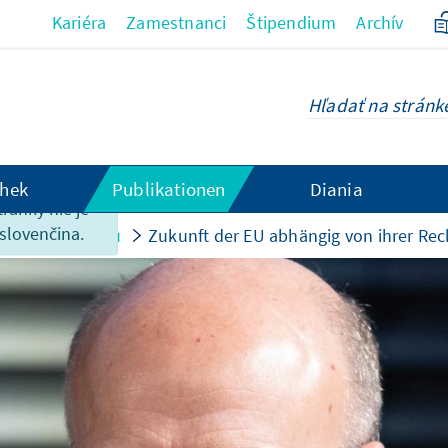
Kariéra
Zamestnanci
Štipendium
Archív
hek
Publikationen
Diania
tránky nie je
 slovenčina.
evky k podujatiu
Zukunft der EU abhängig von ihrer Rech