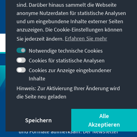
250 Jahre USA - Der ewige amerikanische Traum
sind. Darüber hinaus sammelt die Webseite
anonyme Nutzerdaten für statistische Analysen
und um eingebundene Inhalte externer Seiten
anzuzeigen. Die Cookie-Einstellungen können
Sie jederzeit ändern.
Erfahren Sie mehr
Notwendige technische Cookies
Cookies für statistische Analysen
Cookies zur Anzeige eingebundener
Inhalte
Newsletter Archiv und Zeitgeschichte
Hinweis: Zur Aktivierung Ihrer Änderung wird
die Seite neu geladen
Wir informieren Sie über Neuigkeiten rund um
unser Archiv, geben Hinweise zu unseren
Alle
zeithistorisch-politischen Veranstaltungen und
Speichern
machen Sie auf neu erschienene Publikationen
Akzeptieren
und Formate aufmerksam. Der Newsletter