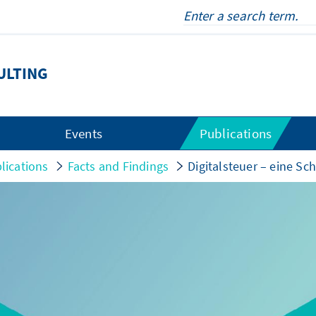
ULTING
Events
Publications
lications
Facts and Findings
Digitalsteuer – eine Sc