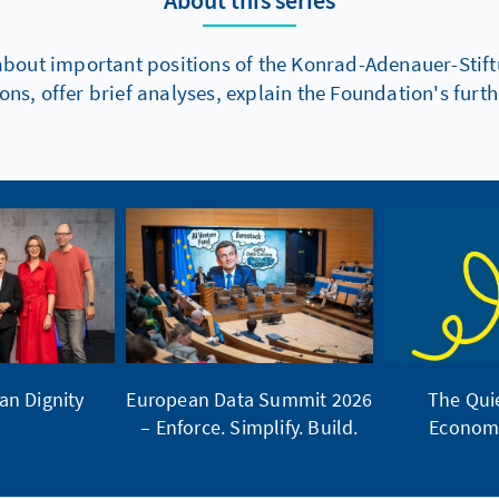
About this series
about important positions of the Konrad-Adenauer-Stiftu
s, offer brief analyses, explain the Foundation's fur
n Dignity
European Data Summit 2026
The Quie
– Enforce. Simplify. Build.
Economi