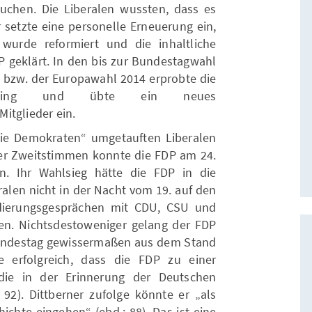
chen. Die Liberalen wussten, dass es
 setzte eine personelle Erneuerung ein,
 wurde reformiert und die inhaltliche
P geklärt. In den bis zur Bundestagwahl
bzw. der Europawahl 2014 erprobte die
eting und übte ein neues
itglieder ein.
eie Demokraten“ umgetauften Liberalen
 der Zweitstimmen konnte die FDP am 24.
n. Ihr Wahlsieg hätte die FDP in die
ralen nicht in der Nacht vom 19. auf den
ierungsgesprächen mit CDU, CSU und
en. Nichtsdestoweniger gelang der FDP
ndestag gewissermaßen aus dem Stand
e erfolgreich, dass die FDP zu einer
 die in der Erinnerung der Deutschen
: 92). Dittberner zufolge könnte er „als
hichte eingehen“ (ebd.: 88). Das ist eine