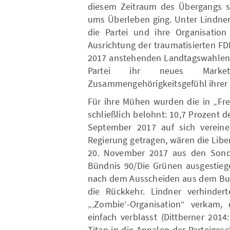
diesem Zeitraum des Übergangs su
ums Überleben ging. Unter Lindner
die Partei und ihre Organisation
Ausrichtung der traumatisierten FD
2017 anstehenden Landtagswahlen 
Partei ihr neues Mark
Zusammengehörigkeitsgefühl ihrer M
Für ihre Mühen wurden die in „Fr
schließlich belohnt: 10,7 Prozent
September 2017 auf sich vereine
Regierung getragen, wären die Libe
20. November 2017 aus den Sond
Bündnis 90/Die Grünen ausgestieg
nach dem Ausscheiden aus dem Bu
die Rückkehr. Lindner verhindert
„‚Zombie‘-Organisation“ verkam,
einfach verblasst (Dittberner 2014
Titan in die Annalen der Parteigesc