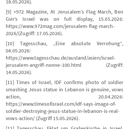
18.05.2026).
[9] +972 Magazine, At Jerusalem’s Flag March, Ben
Gvir’s Israel was on full display, 15.05.2026:
https://www.972mag.com/jerusalem-flag-march-
2026/(Zugriff: 17.05.2026).
[10] Tagesschau, „Eine absolute Verrohung“,
04.05.2026:
https://www.tagesschau.de/ausland/asien/israel-
jerusalem-angriff-nonne-100.html (Zugriff:
14.05.2026).
[11] Times of Israel, IDF confirms photo of soldier
smashing Jesus statue in Lebanon is genuine, vows
action, 20.04.2026:
https://www.timesofisrael.com/idf-says-image-of-
soldier-destroying-jesus-statue-in-lebanon-is-real-
vows-action/ (Zugriff 15.05.2026).
[12] Tagesschau, Eklat um Grabeskirche in Israel,