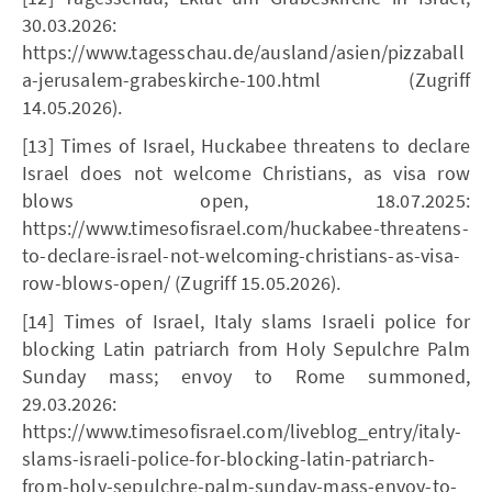
30.03.2026:
https://www.tagesschau.de/ausland/asien/pizzaball
a-jerusalem-grabeskirche-100.html (Zugriff
14.05.2026).
[13] Times of Israel, Huckabee threatens to declare
Israel does not welcome Christians, as visa row
blows open, 18.07.2025:
https://www.timesofisrael.com/huckabee-threatens-
to-declare-israel-not-welcoming-christians-as-visa-
row-blows-open/ (Zugriff 15.05.2026).
[14] Times of Israel, Italy slams Israeli police for
blocking Latin patriarch from Holy Sepulchre Palm
Sunday mass; envoy to Rome summoned,
29.03.2026:
https://www.timesofisrael.com/liveblog_entry/italy-
slams-israeli-police-for-blocking-latin-patriarch-
from-holy-sepulchre-palm-sunday-mass-envoy-to-