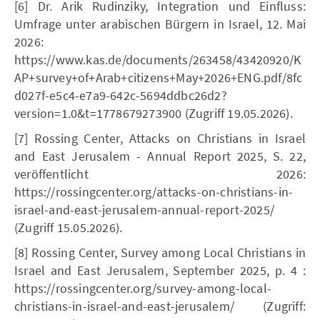
[6] Dr. Arik Rudinziky, Integration und Einfluss:
Umfrage unter arabischen Bürgern in Israel, 12. Mai
2026:
https://www.kas.de/documents/263458/43420920/K
AP+survey+of+Arab+citizens+May+2026+ENG.pdf/8fc
d027f-e5c4-e7a9-642c-5694ddbc26d2?
version=1.0&t=1778679273900 (Zugriff 19.05.2026).
[7] Rossing Center, Attacks on Christians in Israel
and East Jerusalem - Annual Report 2025, S. 22,
veröffentlicht 2026:
https://rossingcenter.org/attacks-on-christians-in-
israel-and-east-jerusalem-annual-report-2025/
(Zugriff 15.05.2026).
[8] Rossing Center, Survey among Local Christians in
Israel and East Jerusalem, September 2025, p. 4 :
https://rossingcenter.org/survey-among-local-
christians-in-israel-and-east-jerusalem/ (Zugriff: