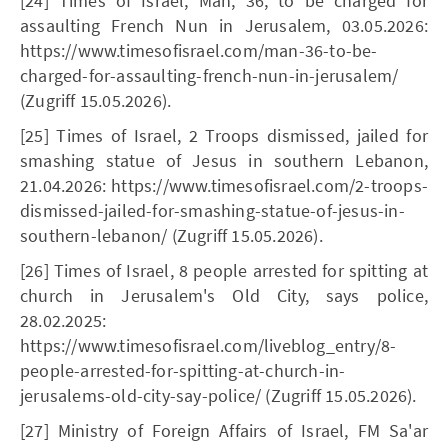
[24] Times of Israel, Man, 36, to be charged for
assaulting French Nun in Jerusalem, 03.05.2026:
https://www.timesofisrael.com/man-36-to-be-
charged-for-assaulting-french-nun-in-jerusalem/
(Zugriff 15.05.2026).
[25] Times of Israel, 2 Troops dismissed, jailed for
smashing statue of Jesus in southern Lebanon,
21.04.2026: https://www.timesofisrael.com/2-troops-
dismissed-jailed-for-smashing-statue-of-jesus-in-
southern-lebanon/ (Zugriff 15.05.2026).
[26] Times of Israel, 8 people arrested for spitting at
church in Jerusalem's Old City, says police,
28.02.2025:
https://www.timesofisrael.com/liveblog_entry/8-
people-arrested-for-spitting-at-church-in-
jerusalems-old-city-say-police/ (Zugriff 15.05.2026).
[27] Ministry of Foreign Affairs of Israel, FM Sa'ar