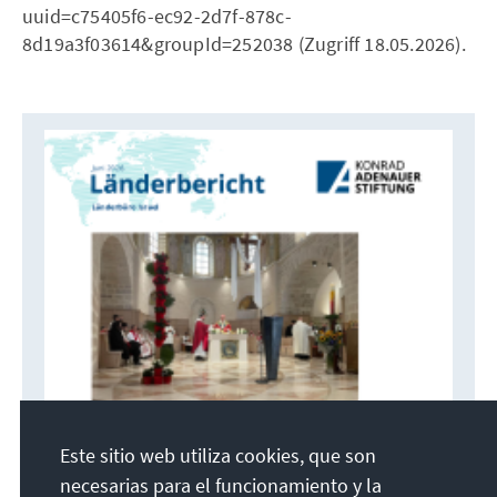
uuid=c75405f6-ec92-2d7f-878c-
8d19a3f03614&groupId=252038 (Zugriff 18.05.2026).
Este sitio web utiliza cookies, que son
necesarias para el funcionamiento y la