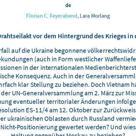
de
Florian C. Feyerabend
, Lara Morlang
rahtseilakt vor dem Hintergrund des Krieges in 
all auf die Ukraine begonnene völkerrechtswidrig
ekundungen (auch in Form westlicher Waffenliefer
ssionen in der internationalen Medienberichters
ogische Konsequenz. Auch in der Generalversammlu
rfach klar Stellung zu beziehen. Doch Vietnam h
/1 der UN-Generalversammlung am 2. März zur Mis
ung eventueller territorialer Änderungen infolge 
Resolution ES-11/4 am 12. Oktober zur Zurückweis
ier ukrainischen Oblasten durch Russland vermie
 Nicht-Positionierung gewertet werden? Und wieso
Haltung gegenüber Moskau zu beziehen?