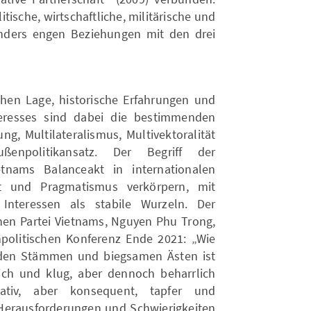
itische, wirtschaftliche, militärische und
onders engen Beziehungen mit den drei
hen Lage, historische Erfahrungen und
teresses sind dabei die bestimmenden
ung, Multilateralismus, Multivektoralität
ßenpolitikansatz. Der Begriff der
tnams Balanceakt in internationalen
tät und Pragmatismus verkörpern, mit
Interessen als stabile Wurzeln. Der
en Partei Vietnams, Nguyen Phu Trong,
npolitischen Konferenz Ende 2021: „Wie
iden Stämmen und biegsamen Ästen ist
ich und klug, aber dennoch beharrlich
eativ, aber konsequent, tapfer und
Herausforderungen und Schwierigkeiten