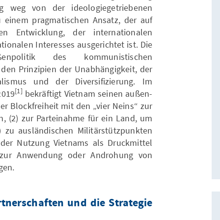
ng weg von der ideologiegetriebenen
zu einem pragmatischen Ansatz, der auf
en Entwicklung, der internationalen
ionalen Interesses ausgerichtet ist. Die
ßenpolitik des kommunistischen
f den Prinzipien der Unabhängigkeit, der
ralismus und der Diversifizierung. Im
[1]
2019
bekräftigt Vietnam seinen außen-
er Blockfreiheit mit den „vier Neins“ zur
en, (2) zur Parteinahme für ein Land, um
 zu ausländischen Militärstützpunkten
der Nutzung Vietnams als Druckmittel
) zur Anwendung oder Androhung von
gen.
tnerschaften und die Strategie