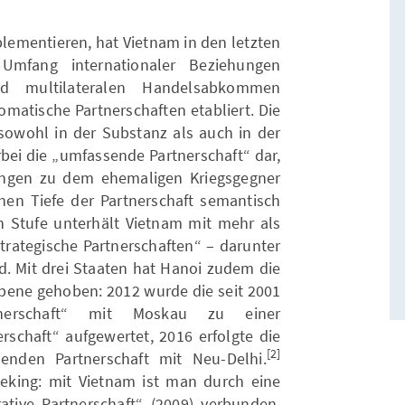
lementieren, hat Vietnam in den letzten
Umfang internationaler Beziehungen
und multilateralen Handelsabkommen
omatische Partnerschaften etabliert. Die
– sowohl in der Substanz als auch in der
rbei die „umfassende Partnerschaft“ dar,
ngen zu dem ehemaligen Kriegsgegner
hen Tiefe der Partnerschaft semantisch
en Stufe unterhält Vietnam mit mehr als
trategische Partnerschaften“ – darunter
d. Mit drei Staaten hat Hanoi zudem die
Ebene gehoben: 2012 wurde die seit 2001
rtnerschaft“ mit Moskau zu einer
rschaft“ aufgewertet, 2016 erfolgte die
[2]
enden Partnerschaft mit Neu-Delhi.
Peking: mit Vietnam ist man durch eine
ative Partnerschaft“ (2009) verbunden.