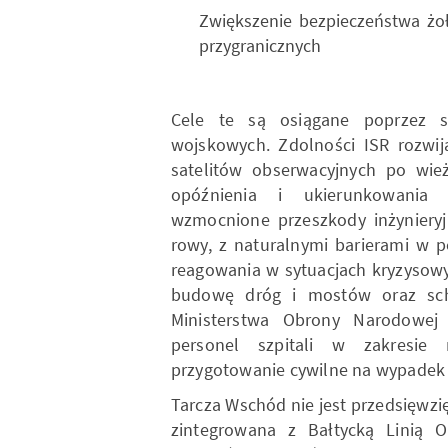
Zwiększenie bezpieczeństwa żoł
przygranicznych
Cele te są osiągane poprzez sz
wojskowych. Zdolności ISR rozwi
satelitów obserwacyjnych po wie
opóźnienia i ukierunkowania 
wzmocnione przeszkody inżynieryjn
rowy, z naturalnymi barierami w p
reagowania w sytuacjach kryzysowy
budowę dróg i mostów oraz sc
Ministerstwa Obrony Narodowej 
personel szpitali w zakresie
przygotowanie cywilne na wypadek 
Tarcza Wschód nie jest przedsięwzi
zintegrowana z Bałtycką Linią O