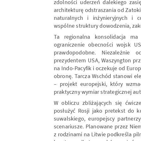
zdolności uderzeń dalekiego zasię
architekturę odstraszania od Zatoki
naturalnych i inżynieryjnych i 
wspólne struktury dowodzenia, zaku
Ta regionalna konsolidacja m
ograniczenie obecności wojsk US
prawdopodobne. Niezależnie o
prezydentem USA, Waszyngton przen
na Indo-Pacyfik i oczekuje od Euro
obronę. Tarcza Wschód stanowi ele
– projekt europejski, który wzm
praktyczny wymiar strategicznej au
W obliczu zbliżających się ćwic
posłużyć Rosji jako pretekst do k
suwalskiego, europejscy partnerz
scenariusze. Planowane przez Niem
z rodzinami na Litwie podkreśla pi