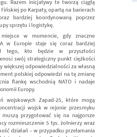
gu. Razem inicjatywy te tworzą ciągłą
 Fińskiej po Karpaty, opartą na barierach
coraz bardziej koordynowaną poprzez
py sprzętu i logistykę.
a miejsce w momencie, gdy znaczne
A w Europie staje się coraz bardziej
d tego, kto będzie w przyszłości
osi swój strategiczny punkt ciężkości
py większej odpowiedzialności za własną
ment polskiej odpowiedzi na tę zmianę
acnia flankę wschodnią NATO i nadaje
tonomii Europy.
zeń wojskowych Zapad-25, które mogą
oncentracji wojsk w rejonie przesmyku
y muszą przygotować się na najgorsze
cy rozmieszczenie 5 tys. żołnierzy wraz
lność działań – w przypadku przełamania