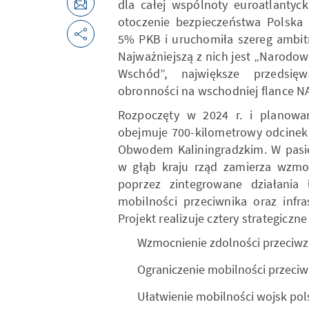
dla całej wspólnoty euroatlantyck
otoczenie bezpieczeństwa Polska
5% PKB i uruchomiła szereg ambitn
Najważniejszą z nich jest „Narodo
Wschód”, największe przedsięwz
obronności na wschodniej flance 
Rozpoczęty w 2024 r. i planowa
obejmuje 700-kilometrowy odcinek p
Obwodem Kaliningradzkim. W pasi
w głąb kraju rząd zamierza wzmo
poprzez zintegrowane działania ł
mobilności przeciwnika oraz infr
Projekt realizuje cztery strategiczne
Wzmocnienie zdolności przeciwz
Ograniczenie mobilności przeciw
Ułatwienie mobilności wojsk pols