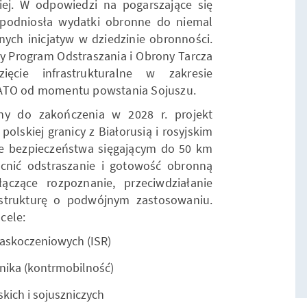
iej. W odpowiedzi na pogarszające się
 podniosła wydatki obronne do niemal
ych inicjatyw w dziedzinie obronności.
wy Program Odstraszania i Obrony Tarcza
ięcie infrastrukturalne w zakresie
NATO od momentu powstania Sojuszu.
ny do zakończenia w 2028 r. projekt
olskiej granicy z Białorusią i rosyjskim
e bezpieczeństwa sięgającym do 50 km
cnić odstraszanie i gotowość obronną
ączące rozpoznanie, przeciwdziałanie
astrukturę o podwójnym zastosowaniu.
 cele:
askoczeniowych (ISR)
nika (kontrmobilność)
kich i sojuszniczych