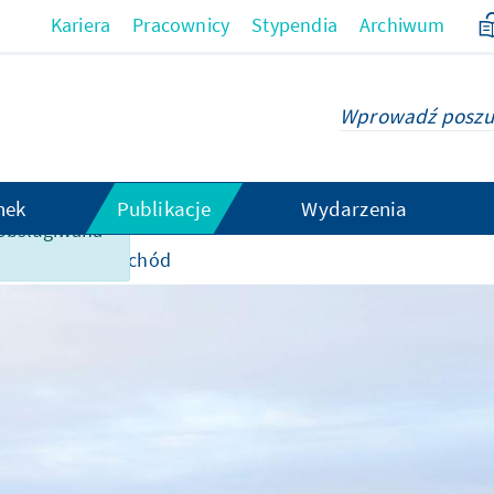
Kariera
Pracownicy
Stypendia
Archiwum
hek
Publikacje
Wydarzenia
t obsługiwana
olska Tarcza Wschód