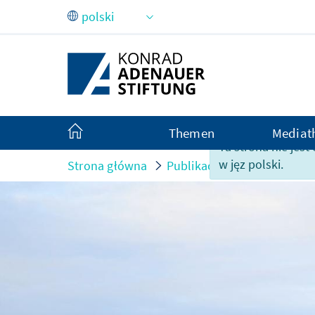
Skip to Main Content
Themen
Mediat
Ta strona nie jes
w jęz polski.
Strona główna
Publikacje
Monitor
P