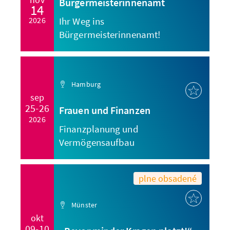
Bürgermeisterinnenamt
14
2026
Ihr Weg ins
Bürgermeisterinnenamt!
Hamburg
sep
25-26
Frauen und Finanzen
2026
Finanzplanung und
Vermögensaufbau
plne obsadené
Münster
okt
09-10