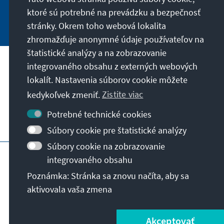
ktoré sú potrebné na prevádzku a bezpečnosť
Jetzt abonnieren
stránky. Okrem toho webová lokalita
zhromažďuje anonymné údaje používateľov na
štatistické analýzy a na zobrazovanie
integrovaného obsahu z externých webových
Naše poslanie
lokalít. Nastavenia súborov cookie môžete
kedykoľvek zmeniť.
Zistite viac
Kontakt
Potrebné technické cookies
Ďalšie ponuky nadácie
Súbory cookie pre štatistické analýzy
Súbory cookie na zobrazovanie
Impressum
Ochrana súkromia
integrovaného obsahu
Podmienky používania
Poznámka: Stránka sa znovu načíta, aby sa
Erklärung zur Barrierefreiheit
Barriere melden
aktivovala vaša zmena
Mapa stránky
© Konrad-Adenauer-Stiftung e.V. 2026
Akceptovať