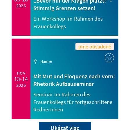
„Bevor mir der Kragen platzt!“ -
2026
Stimmig Grenzen setzen!
Ein Workshop im Rahmen des
Frauenkollegs
plne obsadené
Hamm
nov
Mit Mut und Eloquenz nach vorn!
13-14
Rhetorik Aufbauseminar
2026
Seminar im Rahmen des
Frauenkollegs für fortgeschrittene
Rednerinnen
Ukázať viac