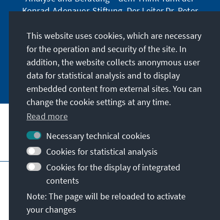
Konrad-Adenauer-Stiftung. Der Leiter Dr. Peter
Fischer-Bollin informiert Sie in unregelmäßigen
Abständen in aller Kürze über Themen, die wir
This website uses cookies, which are necessary
für unsere nahe Zukunft für wichtig halten.
for the operation and security of the site. In
addition, the website collects anonymous user
Jetzt abonnieren
data for statistical analysis and to display
embedded content from external sites. You can
change the cookie settings at any time.
Read more
Necessary technical cookies
Visit also
Cookies for statistical analysis
Cookies for the display of integrated
Imprint
Data protection
Terms of use
contents
Declaration on accessibility
Note: The page will be reloaded to activate
Report an accessibility issue
your changes
© Konrad-Adenauer-Stiftung e.V. 2026